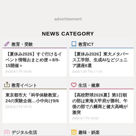
advertisement
NEWS CATEGORY
教育・受験
教育ICT
【夏休み2026】すぐ行けるイ
【夏休み2026】東大メタバー
ベント情報おまとめ便＜8/9-
ス工学部、生成AIなどジュニ
15開催＞
ア講座6選
2026.8.7 Fri 19:45
2026.7.30 Thu 11:15
教育イベント
生活・健康
東京都市大「科学体験教室」
【高校野球2026夏】第3日朝
24の実験企画…小中向け9/6
の部は東海大甲府が勝利、午
後の部で八幡商と健大高崎が
2026.8.7 Fri 18:15
激突
2026.8.7 Fri 12:45
デジタル生活
趣味・娯楽