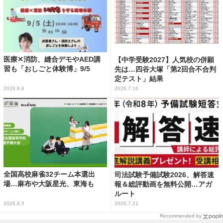
医療✕消防、縫合デモやAED講
【中学受験2027】人気校の併願
習も「おしごと体験博」9/5
先は…四谷大塚「第2回合不合判
定テスト」結果
2026.8.6
2026.7.16
全国高校麻雀32チーム本選出
司法試験予備試験2026、解答速
場…麻布や大阪星光、東海も
報＆総評動画を無料公開…アガ
ルート
2026.8.5
2026.7.21
Recommended by