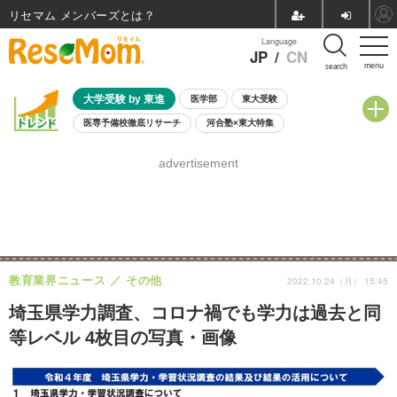
リセマム メンバーズ
Language
JP
/
CN
menu
search
大学受験 by 東進
医学部
東大受験
医専予備校徹底リサーチ
河合塾×東大特集
親子で考える大学選び
高校受験
中学受験
小学校受験
advertisement
共通テスト
夏休み
8月開催学校説明会・相談会
8月開催イベント・WS
全国公立高校 過去問
人気記事
自由研究教材（小学生向け）
自由研究教材（中学生向け）
ランキング
教育業界ニュース
その他
2022.10.24（月） 15:45
埼玉県学力調査、コロナ禍でも学力は過去と同
等レベル 4枚目の写真・画像