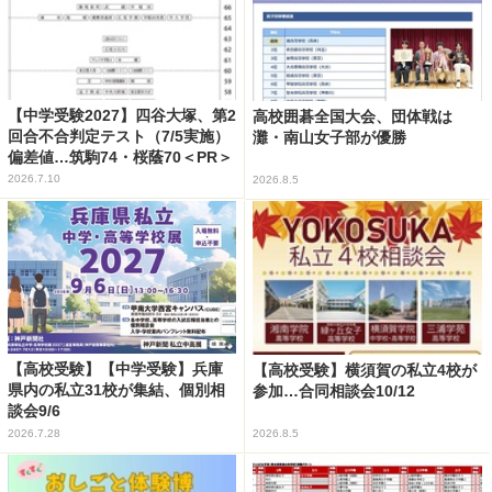
【中学受験2027】四谷大塚、第2
高校囲碁全国大会、団体戦は
回合不合判定テスト（7/5実施）
灘・南山女子部が優勝
偏差値…筑駒74・桜蔭70＜PR＞
2026.7.10
2026.8.5
【高校受験】【中学受験】兵庫
【高校受験】横須賀の私立4校が
県内の私立31校が集結、個別相
参加…合同相談会10/12
談会9/6
2026.7.28
2026.8.5