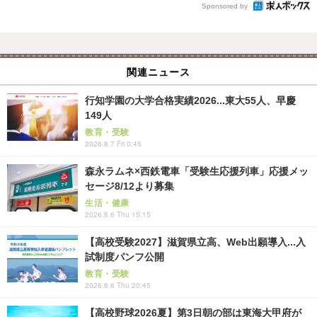
Sponsored by
関連ニュース
行知学園の大学合格実績2026...東大55人、早慶
149人
教育・受験
2026.8.7 Fri 0:45
森永ラムネ×西鉄電車「受験生応援列車」応援メッ
セージ8/12より募集
生活・健康
2026.8.6 Thu 15:15
【高校受験2027】滋賀県立高、Web出願導入...入
試制度パンフ公開
教育・受験
2026.8.6 Thu 20:45
【高校野球2026夏】第3日朝の部は東海大甲府が