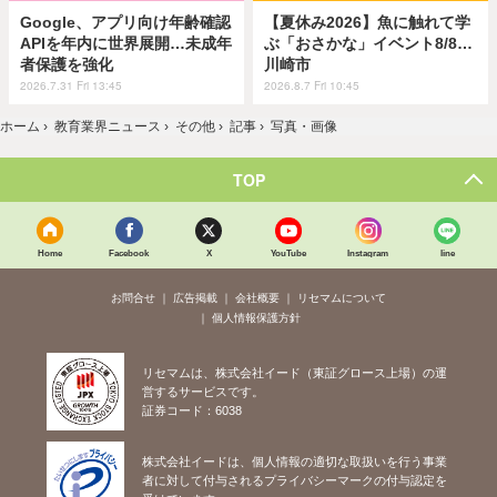
Google、アプリ向け年齢確認
【夏休み2026】魚に触れて学
APIを年内に世界展開…未成年
ぶ「おさかな」イベント8/8…
者保護を強化
川崎市
2026.7.31 Fri 13:45
2026.8.7 Fri 10:45
ホーム
›
教育業界ニュース
›
その他
›
記事
›
写真・画像
TOP
Home
Facebook
X
YouTube
Instagram
line
お問合せ
広告掲載
会社概要
リセマムについて
個人情報保護方針
リセマムは、株式会社イード（東証グロース上場）の運
営するサービスです。
証券コード：6038
株式会社イードは、個人情報の適切な取扱いを行う事業
者に対して付与されるプライバシーマークの付与認定を