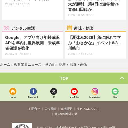
大が勝利…第4日は遊学館vs
2026.8.7 Fri 18:15
青森山田ほか
2026.8.8 Sat 9:52
デジタル生活
趣味・娯楽
Google、アプリ向け年齢確認
【夏休み2026】魚に触れて学
APIを年内に世界展開…未成年
ぶ「おさかな」イベント8/8…
者保護を強化
川崎市
2026.7.31 Fri 13:45
2026.8.7 Fri 10:45
ホーム
›
教育業界ニュース
›
その他
›
記事
›
写真・画像
TOP
Home
Facebook
X
YouTube
Instagram
line
お問合せ
広告掲載
会社概要
リセマムについて
個人情報保護方針
リセマムは、株式会社イード（東証グロース上場）の運