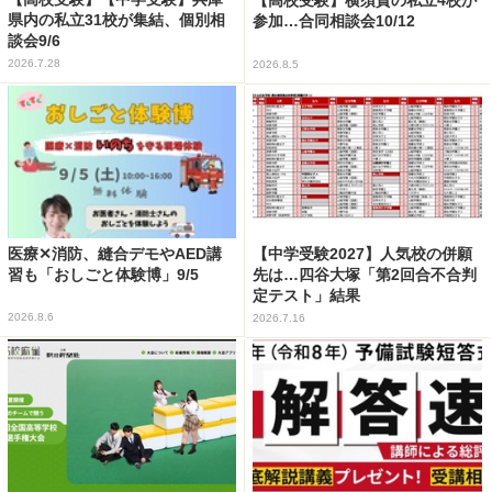
【高校受験】横須賀の私立4校が
県内の私立31校が集結、個別相
参加…合同相談会10/12
談会9/6
2026.7.28
2026.8.5
医療✕消防、縫合デモやAED講
【中学受験2027】人気校の併願
習も「おしごと体験博」9/5
先は…四谷大塚「第2回合不合判
定テスト」結果
2026.8.6
2026.7.16