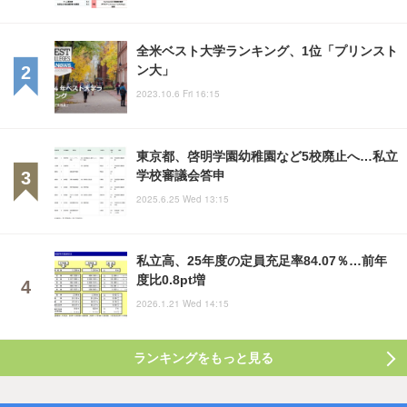
全米ベスト大学ランキング、1位「プリンスト
ン大」
2023.10.6 Fri 16:15
東京都、啓明学園幼稚園など5校廃止へ…私立
学校審議会答申
2025.6.25 Wed 13:15
私立高、25年度の定員充足率84.07％…前年
度比0.8pt増
2026.1.21 Wed 14:15
ランキングをもっと見る