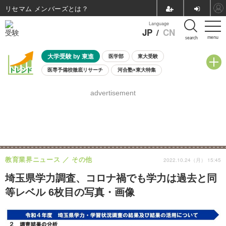
リセマム メンバーズ
Language
JP
/
CN
menu
search
大学受験 by 東進
医学部
東大受験
医専予備校徹底リサーチ
河合塾×東大特集
親子で考える大学選び
高校受験
中学受験
小学校受験
advertisement
共通テスト
夏休み
8月開催学校説明会・相談会
8月開催イベント・WS
全国公立高校 過去問
人気記事
自由研究教材（小学生向け）
自由研究教材（中学生向け）
ランキング
教育業界ニュース
その他
2022.10.24（月） 15:45
埼玉県学力調査、コロナ禍でも学力は過去と同
等レベル 6枚目の写真・画像