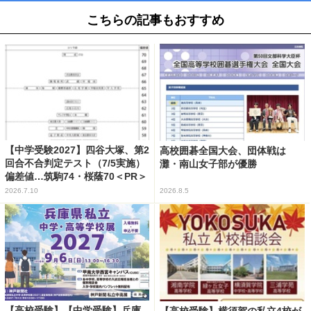
こちらの記事もおすすめ
【中学受験2027】四谷大塚、第2
高校囲碁全国大会、団体戦は
回合不合判定テスト（7/5実施）
灘・南山女子部が優勝
偏差値…筑駒74・桜蔭70＜PR＞
2026.7.10
2026.8.5
【高校受験】【中学受験】兵庫