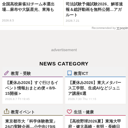
全国高校麻雀32チーム本選出
司法試験予備試験2026、解答速
場…麻布や大阪星光、東海も
報＆総評動画を無料公開…アガ
ルート
2026.8.5
2026.7.21
Recommended by
advertisement
NEWS CATEGORY
教育・受験
教育ICT
【夏休み2026】すぐ行けるイ
【夏休み2026】東大メタバー
ベント情報おまとめ便＜8/9-
ス工学部、生成AIなどジュニ
15開催＞
ア講座6選
2026.8.7 Fri 19:45
2026.7.30 Thu 11:15
教育イベント
生活・健康
東京都市大「科学体験教室」
【高校野球2026夏】東海大甲
24の実験企画…小中向け9/6
府・健大高崎・有明・長崎日