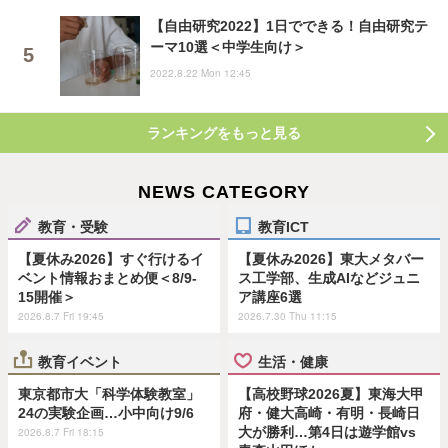
【自由研究2022】1日でできる！自由研究テ
ーマ10選＜中学生向け＞
2022.8.22 Mon 12:45
ランキングをもっと見る
NEWS CATEGORY
教育・受験
教育ICT
【夏休み2026】すぐ行けるイ
【夏休み2026】東大メタバー
ベント情報おまとめ便＜8/9-
ス工学部、生成AIなどジュニ
15開催＞
ア講座6選
2026.8.7 Fri 19:45
2026.7.30 Thu 11:15
教育イベント
生活・健康
東京都市大「科学体験教室」
【高校野球2026夏】東海大甲
24の実験企画…小中向け9/6
府・健大高崎・有明・長崎日
大が勝利…第4日は遊学館vs
2026.8.7 Fri 18:15