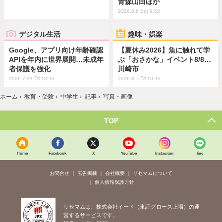
青森山田ほか
2026.8.8 Sat 9:52
デジタル生活
趣味・娯楽
Google、アプリ向け年齢確認
【夏休み2026】魚に触れて学
APIを年内に世界展開…未成年
ぶ「おさかな」イベント8/8…
者保護を強化
川崎市
2026.7.31 Fri 13:45
2026.8.7 Fri 10:45
ホーム
›
教育・受験
›
中学生
›
記事
›
写真・画像
TOP
Home
Facebook
X
YouTube
Instagram
line
お問合せ
広告掲載
会社概要
リセマムについて
個人情報保護方針
リセマムは、株式会社イード（東証グロース上場）の運
営するサービスです。