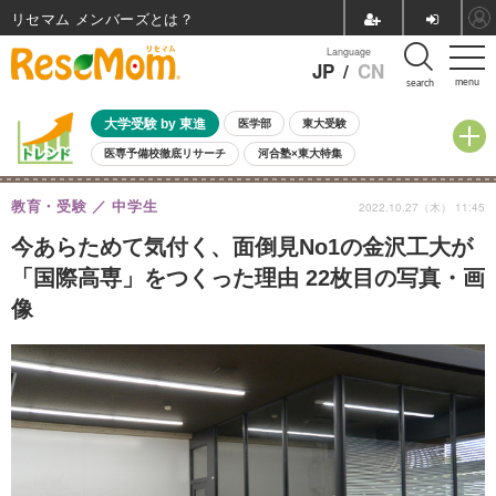
リセマム メンバーズ
Language
JP
/
CN
menu
search
大学受験 by 東進
医学部
東大受験
医専予備校徹底リサーチ
河合塾×東大特集
親子で考える大学選び
高校受験
中学受験
小学校受験
教育・受験
中学生
2022.10.27（木） 11:45
共通テスト
夏休み
8月開催学校説明会・相談会
8月開催イベント・WS
全国公立高校 過去問
人気記事
今あらためて気付く、面倒見No1の金沢工大が
自由研究教材（小学生向け）
自由研究教材（中学生向け）
ランキング
「国際高専」をつくった理由 22枚目の写真・画
像