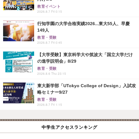
教育イベント
2026.8.7 Fri 0:15
行知学園の大学合格実績2026...東大55人、早慶
149人
教育・受験
2026.8.7 Fri 0:45
【大学受験】東京科学大や筑波大「国立大学だけ
の進学説明会」8/29
教育・受験
2026.8.6 Thu 23:15
東大新学部「UTokyo College of Design」入試攻
略セミナー9/27
教育・受験
2026.8.7 Fri 1:15
中学生アクセスランキング