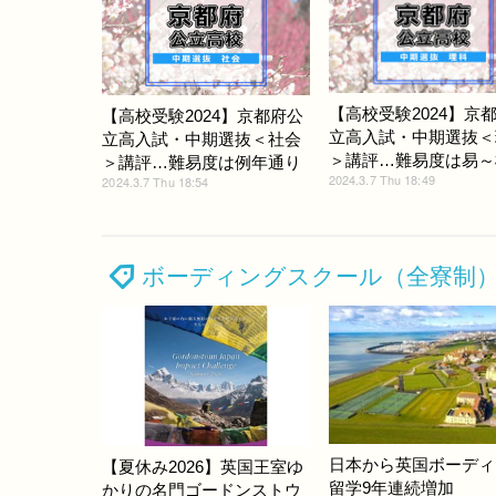
【高校受験2024】京
【高校受験2024】京都府公
立高入試・中期選抜＜
立高入試・中期選抜＜社会
＞講評…難易度は易～
＞講評…難易度は例年通り
2024.3.7 Thu 18:49
2024.3.7 Thu 18:54
ボーディングスクール（全寮制
日本から英国ボーディ
【夏休み2026】英国王室ゆ
留学9年連続増加
かりの名門ゴードンストウ