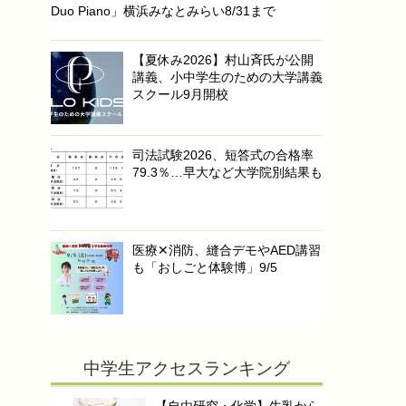
Duo Piano」横浜みなとみらい8/31まで
【夏休み2026】村山斉氏が公開
講義、小中学生のための大学講義
スクール9月開校
司法試験2026、短答式の合格率
79.3％…早大など大学院別結果も
医療✕消防、縫合デモやAED講習
も「おしごと体験博」9/5
中学生アクセスランキング