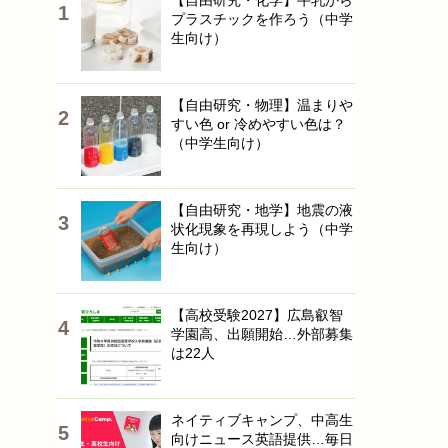
【自由研究・化学】牛乳から
プラスチックを作ろう（中学
生向け）
【自由研究・物理】温まりや
すい色 or 冷めやすい色は？
（中学生向け）
【自由研究・地学】地震の液
状化現象を再現しよう（中学
生向け）
【高校受験2027】広島叡智
学園高、出願開始…外部募集
は22人
ネイティブキャンプ、中高生
向けニュース英語提供…毎日