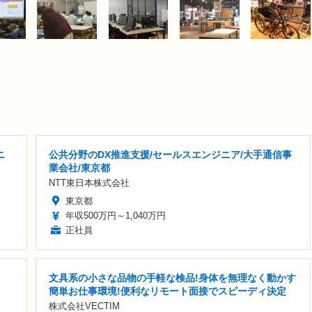
ニ
公共分野のDX推進支援/セールスエンジニア/大手通信事
業会社/東京都
NTT東日本株式会社
東京都
年収500万円～1,040万円
正社員
文具系の小さな品物の手軽な検品!身体を無理なく動かす
簡単お仕事環境!便利なリモート面接でスピーディ決定
株式会社VECTIM