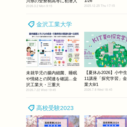
1/26
川県の全寮制高専に初潜入
2025.12.25 Thu 17:15
2026.3.2 Mon 9:15
金沢工業大学
【夏休み2026】小中
未就学児の腸内細菌、睡眠
11講座「探究学習」
や情緒との関連を確認…金
業大8/1
沢工業大・三重大
2026.7.8 Wed 18:45
2026.7.22 Wed 19:45
高校受験2023