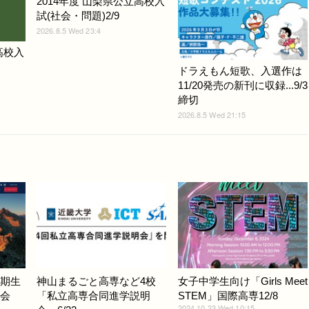
2014年度 山梨県公立高校入
試(社会・問題)2/9
2026.8.5 Wed 23:4
高校入
ドラえもん短歌、入選作は
11/20発売の新刊に収録...9/3
締切
2026.8.5 Wed 21:15
0期生
神山まるごと高専など4校
女子中学生向け「Girls Meet
明会
「私立高専合同進学説明
STEM」国際高専12/8
2024.10.23 Wed 10:15