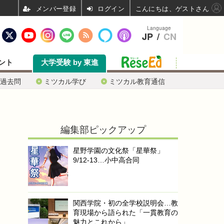
ログイン
こんにちは、ゲストさん
Language
JP
/
CN
ント
大学受験 by 東進
過去問
ミツカル学び
ミツカル教育通信
編集部ピックアップ
星野学園の文化祭「星華祭」
9/12-13…小中高合同
関西学院・初の全学校説明会…教
育現場から語られた「一貫教育の
魅力とこれから」