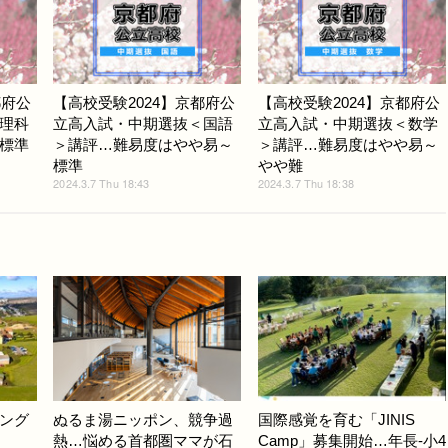
都府公
【高校受験2024】京都府公
【高校受験2024】京都府公
理科
立高入試・中期選抜＜国語
立高入試・中期選抜＜数学
標準
＞講評…難易度はやや易～
＞講評…難易度はやや易～
標準
やや難
2024.3.7 Thu 18:43
2024.3.7 Thu 18:38
）
ング
ぬるま湯ニッポン、競争過
国際感覚を育む「JINIS
熱…悩める首都圏ママが石
Camp」募集開始…年長-小4