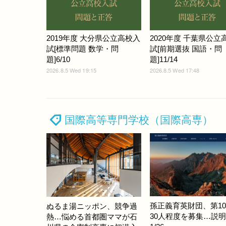
2019年度 大分県公立高校入
2020年度 千葉県公立
試[標準問題 数学・問
試[前期選抜 国語・問
題]6/10
題]11/14
2026.8.5 Wed 19:15
2026.8.5 Wed 17:48
国際高等専門学校（国際高専）
孫正義育英財団、第1
ぬるま湯ニッポン、競争過
30人程度を募集…説
熱…悩める首都圏ママが石