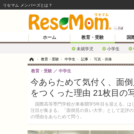
リセマム メンバーズ
ホーム
教育・受験
国
未就学児
小学生
ホーム
›
教育・受験
›
中学生
›
記事
›
写真・画像
教育・受験
中学生
今あらためて気付く、面倒
をつくった理由 21枚目の
国際高等専門学校が来春開学5年目を迎える。は
注目が集まる。「面倒見の良い大学」として定評の
の理由をあらためて問う。