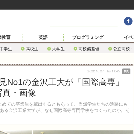
際教育
英語
プログラミング
イベ
中学生
高校生
大学生
高校偏差値
公立高校・
2022.10.27 Thu 11:45
PR
見No1の金沢工大が「国際高専」
写真・画像
じめての卒業生を輩出するともあって、当然学生たちの進路にも
ある金沢工業大学が、なぜ国際高等専門学校をつくったのか。そ