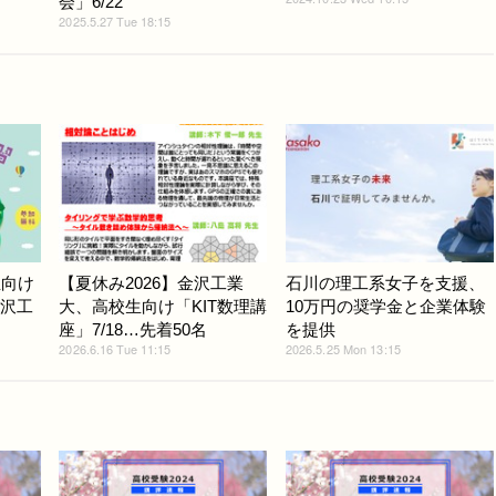
会」6/22
2025.5.27 Tue 18:15
生向け
【夏休み2026】金沢工業
石川の理工系女子を支援、
金沢工
大、高校生向け「KIT数理講
10万円の奨学金と企業体験
座」7/18…先着50名
を提供
2026.6.16 Tue 11:15
2026.5.25 Mon 13:15