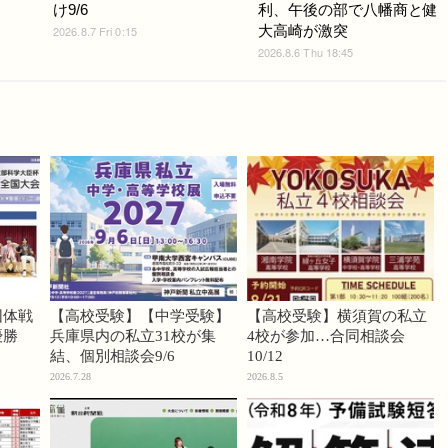
け9/6
利、午後の部で八幡商と健
大高崎が激突
2026.8.7 Fri 0:15
2026.8.6 Thu 18:45
団体戦
【高校受験】【中学受験】
【高校受験】横須賀の私立
優勝
兵庫県内の私立31校が集
4校が参加…合同相談会
結、個別相談会9/6
10/12
2026.7.28
2026.8.5