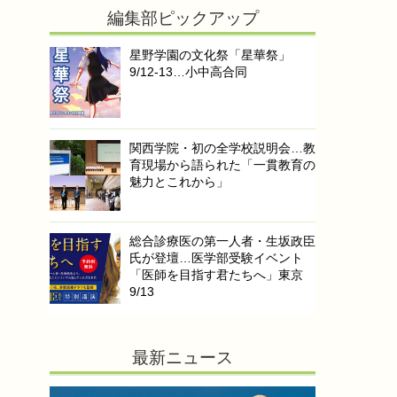
編集部ピックアップ
星野学園の文化祭「星華祭」
9/12-13…小中高合同
関西学院・初の全学校説明会…教
育現場から語られた「一貫教育の
魅力とこれから」
総合診療医の第一人者・生坂政臣
氏が登壇…医学部受験イベント
「医師を目指す君たちへ」東京
9/13
最新ニュース