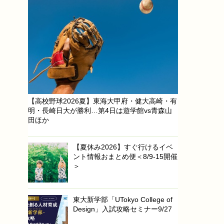
【高校野球2026夏】東海大甲府・健大高崎・有
明・長崎日大が勝利…第4日は遊学館vs青森山
田ほか
【夏休み2026】すぐ行けるイベ
ント情報おまとめ便＜8/9-15開催
＞
東大新学部「UTokyo College of
Design」入試攻略セミナー9/27