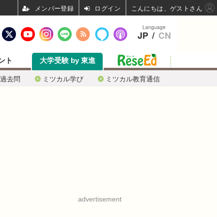
ログイン
こんにちは、ゲストさん
Language
JP
/
CN
ント
大学受験 by 東進
過去問
ミツカル学び
ミツカル教育通信
advertisement