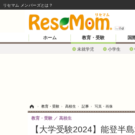
リセマム メンバーズ
ホーム
教育・受験
国
未就学児
小学生
ホーム
›
教育・受験
›
高校生
›
記事
›
写真・画像
教育・受験
高校生
【大学受験2024】能登半