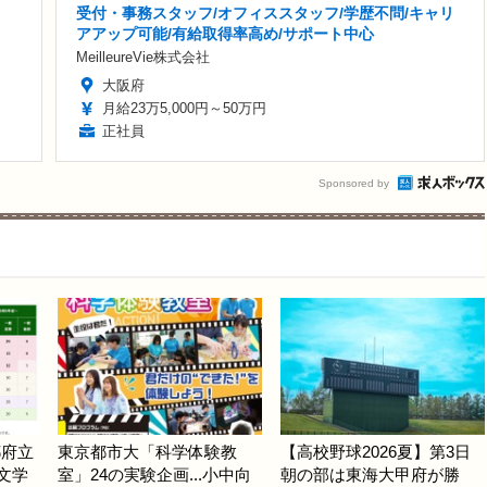
受付・事務スタッフ/オフィススタッフ/学歴不問/キャリ
アアップ可能/有給取得率高め/サポート中心
MeilleureVie株式会社
大阪府
月給23万5,000円～50万円
正社員
Sponsored by
都府立
東京都市大「科学体験教
【高校野球2026夏】第3日
.文学
室」24の実験企画...小中向
朝の部は東海大甲府が勝