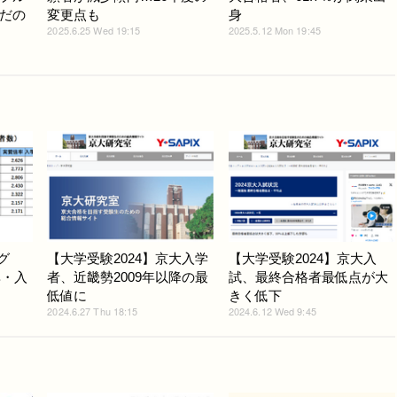
だの
変更点も
身
2025.6.25 Wed 19:15
2025.5.12 Mon 19:45
グ
【大学受験2024】京大入学
【大学受験2024】京大入
率・入
者、近畿勢2009年以降の最
試、最終合格者最低点が大
低値に
きく低下
2024.6.27 Thu 18:15
2024.6.12 Wed 9:45