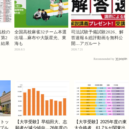
気校の
全国高校麻雀32チーム本選
司法試験予備試験2026、解
第2
出場…麻布や大阪星光、東
答速報＆総評動画を無料公
」結果
海も
開…アガルート
2026.8.5
2026.7.21
Recommended by
西トッ
【大学受験】早稲田大、志
【大学受験】2025年度の東
ブル
願者が減少傾向…26年度の
大合格者、61.7％が関東出