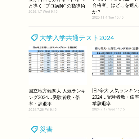
合格者」はどこを選ん
と導く "プロ講師" の指導術
2026.1.7 Wed 9:15
か？
2025.11.4 Tue 10:45
大学入学共通テスト2024
旧7帝大 人気ランキン
国立地方難関大 人気ランキ
2024…受験者数・倍
ング2024…受験者数・倍
学辞退率
率・辞退率
2024.7.17 Wed 11:15
2024.7.26 Fri 9:15
災害