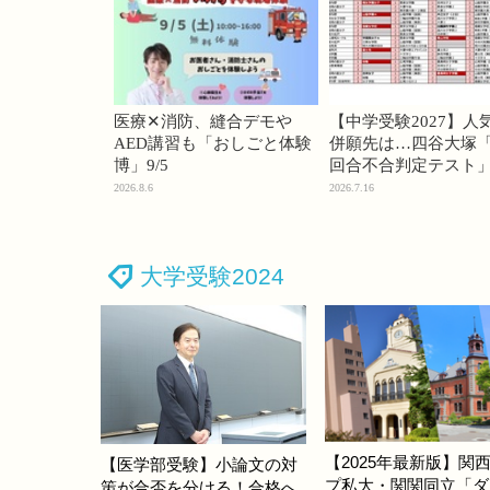
医療✕消防、縫合デモや
【中学受験2027】人
AED講習も「おしごと体験
併願先は…四谷大塚「
博」9/5
回合不合判定テスト
2026.8.6
2026.7.16
大学受験2024
【2025年最新版】関
【医学部受験】小論文の対
プ私大・関関同立「ダ
策が合否を分ける！合格へ