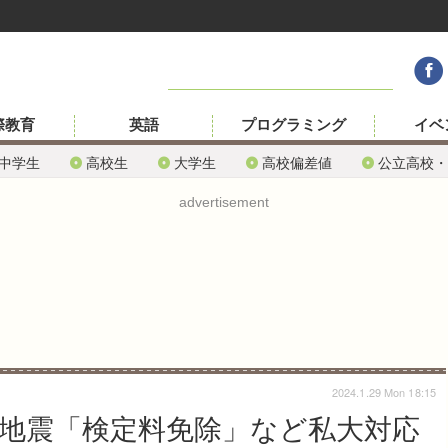
際教育
英語
プログラミング
イベ
中学生
高校生
大学生
高校偏差値
公立高校・
advertisement
2024.1.29 Mon 18:15
島地震「検定料免除」など私大対応