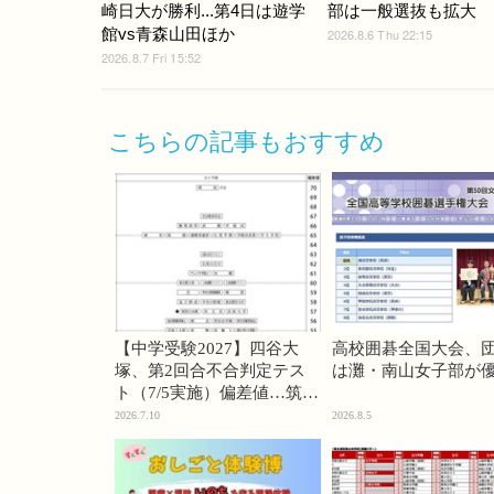
崎日大が勝利...第4日は遊学
部は一般選抜も拡大
館vs青森山田ほか
2026.8.6 Thu 22:15
2026.8.7 Fri 15:52
こちらの記事もおすすめ
【中学受験2027】四谷大
高校囲碁全国大会、
塚、第2回合不合判定テス
は灘・南山女子部が
ト（7/5実施）偏差値…筑駒
74・桜蔭70＜PR＞
2026.7.10
2026.8.5