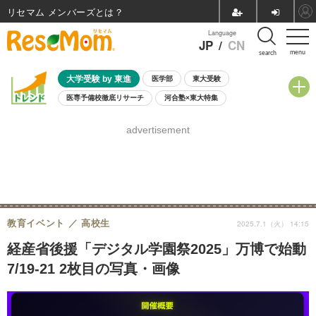
リセマム メンバーズ
Language
JP
/
CN
menu
search
大学受験 by 東進
医学部
東大受験
医専予備校徹底リサーチ
河合塾×東大特集
親子で考える大学選び
高校受験
中学受験
小学校受験
advertisement
共通テスト
夏休み
8月開催学校説明会・相談会
8月開催イベント・WS
全国公立高校 過去問
人気記事
自由研究教材（小学生向け）
自由研究教材（中学生向け）
ランキング
教育イベント
高校生
2025.7.1（火） 14:15
経産省後援「デジタル学園祭2025」万博で始動
7/19-21 2枚目の写真・画像