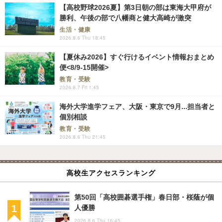
【高校野球2026夏】第3日朝の部は東海大甲府が
勝利、午後の部で八幡商と健大高崎が激突
生活・健康
2026.8.6 Thu 18:45
【夏休み2026】すぐ行けるイベント情報おまとめ
便<8/9-15開催>
教育・受験
2026.8.7 Fri 1:45
海外大学進学フェア、大阪・東京で9月...担当者と
個別相談
教育・受験
2026.8.6 Thu 21:45
高校生アクセスランキング
第50回「高校囲碁選手権」春日部・桜蔭が個
人優勝
2026.8.6 Thu 16:45