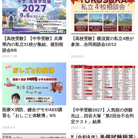
【高校受験】【中学受験】兵庫
【高校受験】横須賀の私立4校が
県内の私立31校が集結、個別相
参加…合同相談会10/12
談会9/6
2026.7.28
2026.8.5
医療✕消防、縫合デモやAED講
【中学受験2027】人気校の併願
習も「おしごと体験博」9/5
先は…四谷大塚「第2回合不合判
定テスト」結果
2026.8.6
2026.7.16