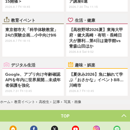
15開催＞
ア講座6選
2026.8.7 Fri 19:45
2026.7.30 Thu 11:15
教育イベント
生活・健康
東京都市大「科学体験教室」
【高校野球2026夏】東海大甲
24の実験企画…小中向け9/6
府・健大高崎・有明・長崎日
大が勝利…第4日は遊学館vs
2026.8.7 Fri 18:15
青森山田ほか
2026.8.8 Sat 9:52
デジタル生活
趣味・娯楽
Google、アプリ向け年齢確認
【夏休み2026】魚に触れて学
APIを年内に世界展開…未成年
ぶ「おさかな」イベント8/8…
者保護を強化
川崎市
2026.7.31 Fri 13:45
2026.8.7 Fri 10:45
ホーム
›
教育イベント
›
高校生
›
記事
›
写真・画像
TOP