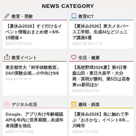
NEWS CATEGORY
教育・受験
教育ICT
【夏休み2026】すぐ行けるイ
【夏休み2026】東大メタバー
ベント情報おまとめ便＜8/9-
ス工学部、生成AIなどジュニ
15開催＞
ア講座6選
2026.8.7 Fri 19:45
2026.7.30 Thu 11:15
教育イベント
生活・健康
東京都市大「科学体験教室」
【高校野球2026夏】第4日青
24の実験企画…小中向け9/6
森山田・東日大昌平・大分
商・英明が勝利、第5日は花巻
2026.8.7 Fri 18:15
東vs新田ほか
2026.8.9 Sun 9:15
デジタル生活
趣味・娯楽
Google、アプリ向け年齢確認
【夏休み2026】魚に触れて学
APIを年内に世界展開…未成年
ぶ「おさかな」イベント8/8…
者保護を強化
川崎市
2026.7.31 Fri 13:45
2026.8.7 Fri 10:45