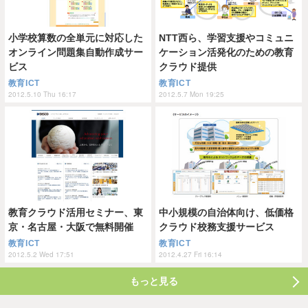
小学校算数の全単元に対応した
NTT西ら、学習支援やコミュニ
オンライン問題集自動作成サー
ケーション活発化のための教育
ビス
クラウド提供
教育ICT
教育ICT
2012.5.10 Thu 16:17
2012.5.7 Mon 19:25
教育クラウド活用セミナー、東
中小規模の自治体向け、低価格
京・名古屋・大阪で無料開催
クラウド校務支援サービス
教育ICT
教育ICT
2012.5.2 Wed 17:51
2012.4.27 Fri 16:14
もっと見る