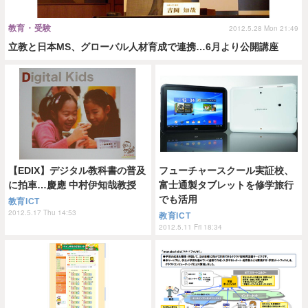
教育・受験
2012.5.28 Mon 21:49
立教と日本MS、グローバル人材育成で連携…6月より公開講座
【EDIX】デジタル教科書の普及
フューチャースクール実証校、
に拍車…慶應 中村伊知哉教授
富士通製タブレットを修学旅行
でも活用
教育ICT
2012.5.17 Thu 14:53
教育ICT
2012.5.11 Fri 18:34