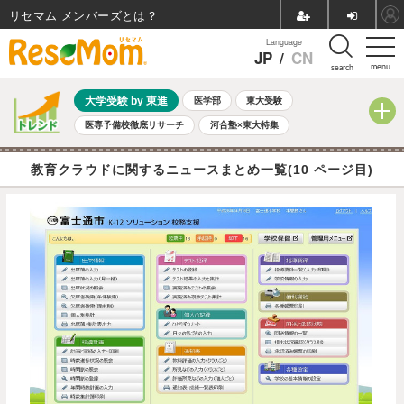
リセマム メンバーズ
Language
JP
/
CN
menu
search
大学受験 by 東進
医学部
東大受験
医専予備校徹底リサーチ
河合塾×東大特集
親子で考える大学選び
高校受験
中学受験
小学校受験
教育クラウドに関するニュースまとめ一覧(10 ページ目)
共通テスト
夏休み
8月開催学校説明会・相談会
8月開催イベント・WS
全国公立高校 過去問
人気記事
自由研究教材（小学生向け）
自由研究教材（中学生向け）
ランキング