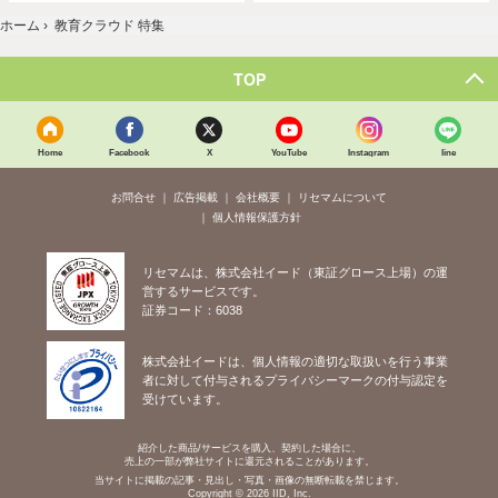
ホーム
›
教育クラウド 特集
TOP
Home
Facebook
X
YouTube
Instagram
line
お問合せ
広告掲載
会社概要
リセマムについて
個人情報保護方針
リセマムは、株式会社イード（東証グロース上場）の運
営するサービスです。
証券コード：6038
株式会社イードは、個人情報の適切な取扱いを行う事業
者に対して付与されるプライバシーマークの付与認定を
受けています。
紹介した商品/サービスを購入、契約した場合に、
売上の一部が弊社サイトに還元されることがあります。
当サイトに掲載の記事・見出し・写真・画像の無断転載を禁じます。
Copyright © 2026 IID, Inc.