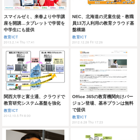
スマイルゼミ、来春より中学講
NEC、北海道の児童生徒・教職
座を開講…タブレットで学習を
員13万人利用の教育クラウド基
中学生にも提供
盤構築
教育ICT
教育ICT
2013.2.14 Thu 17:41
2012.12.28 Fri 12:26
関西大学と富士通、クラウドで
Office 365の教育機関向けバー
教育研究システム基盤を強化
ジョン登場、基本プランは無料
で提供
教育ICT
2012.10.5 Fri 8:00
教育ICT
2012.6.28 Thu 17:23