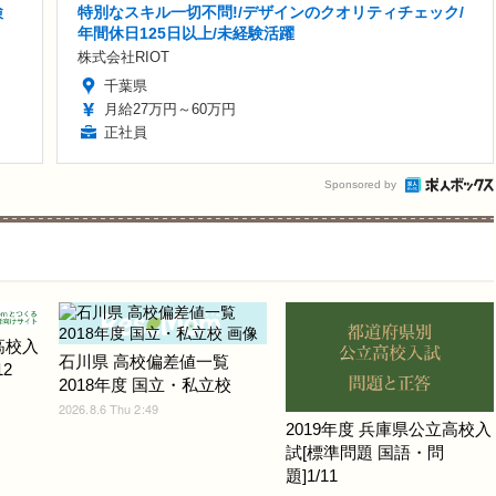
検
特別なスキル一切不問!/デザインのクオリティチェック/
年間休日125日以上/未経験活躍
株式会社RIOT
千葉県
月給27万円～60万円
正社員
Sponsored by
高校入
石川県 高校偏差値一覧
2
2018年度 国立・私立校
2026.8.6 Thu 2:49
2019年度 兵庫県公立高校入
試[標準問題 国語・問
題]1/11