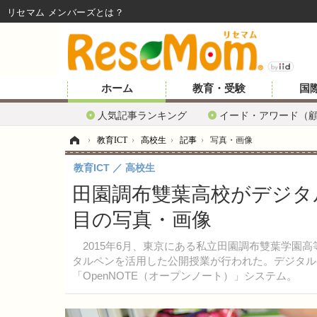
リセマム メンバーズ
ホーム
教育・受験
国
人気記事ランキング
イード・アワード（
ホーム
›
教育ICT
›
高校生
›
記事
›
写真・画像
教育ICT
高校生
田園調布雙葉高校がデジタ
目の写真・画像
2015年6月、東京にある私立田園調布雙葉学園高
タルペンを活用した公開授業が行われた。デジタル
「OpenNOTE（オープンノート）」システム。