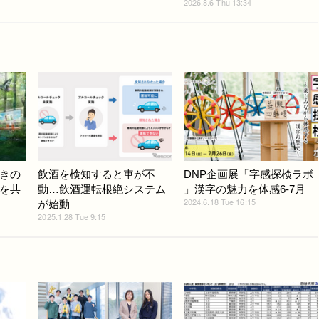
2026.8.6 Thu 13:34
きの
飲酒を検知すると車が不
DNP企画展「字感探検ラボ
を共
動…飲酒運転根絶システム
」漢字の魅力を体感6-7月
2024.6.18 Tue 16:15
が始動
2025.1.28 Tue 9:15