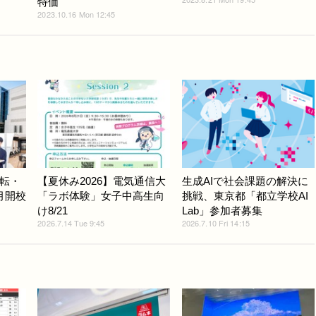
特価
2023.10.16 Mon 12:45
転・
【夏休み2026】電気通信大
生成AIで社会課題の解決に
月開校
「ラボ体験」女子中高生向
挑戦、東京都「都立学校AI
け8/21
Lab」参加者募集
2026.7.14 Tue 9:45
2026.7.10 Fri 14:15