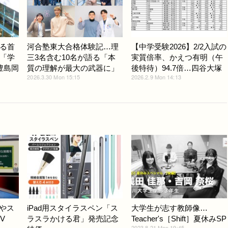
る首
河合塾東大合格体験記…理
【中学受験2026】2/2入試の
「学
三3名含む10名が語る「本
実質倍率、かえつ有明（午
豊島岡
質の理解が最大の武器に」
後特待）94.7倍…四谷大塚
2026.3.30 Mon 15:15
2026.2.9 Mon 14:13
ルやス
iPad用スタイラスペン「ス
大学生が志す教師像…
TV
ラスラかける君」発売記念
Teacher's［Shift］夏休みSP
2023.8.21 Mon 19:45