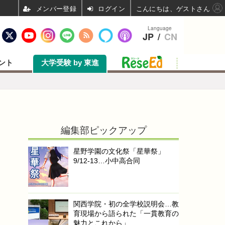
ログイン
こんにちは、ゲストさん
Language
JP
/
CN
ント
大学受験 by 東進
編集部ピックアップ
星野学園の文化祭「星華祭」
9/12-13…小中高合同
関西学院・初の全学校説明会…教
育現場から語られた「一貫教育の
魅力とこれから」