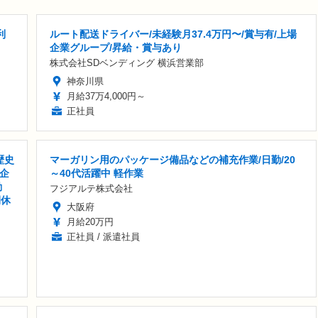
利
ルート配送ドライバー/未経験月37.4万円〜/賞与有/上場
企業グループ/昇給・賞与あり
株式会社SDベンディング 横浜営業部
神奈川県
月給37万4,000円～
正社員
歴史
マーガリン用のパッケージ備品などの補充作業/日勤/20
企
～40代活躍中 軽作業
勤
フジアルテ株式会社
間休
大阪府
月給20万円
正社員 / 派遣社員