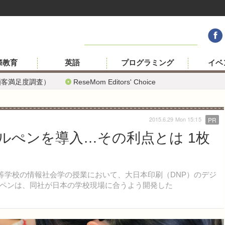
際教育
英語
プログラミング
イベ
顧客満足度調査）
ReseMom Editors' Choice
2015.6.29 Mon 15:15
PR
ルぺンを導入…その利点とは 1枚
等学校の情報社会学の授業において、大日本印刷（DNP）のデジ
ペンは、同社が日本の学校現場に合うよう開発した