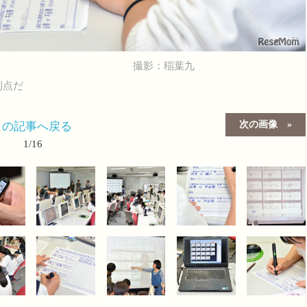
撮影：稲葉九
利点だ
次の画像
この記事へ戻る
1/16