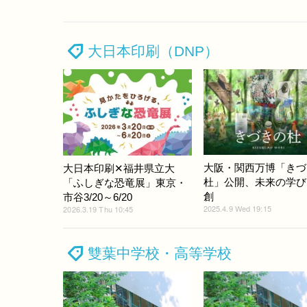
大日本印刷（DNP）
大阪・関西万博「きづ
大日本印刷✕福井県立大
杜」公開、未来の学び
「ふしぎな恐竜展」東京・
創
市谷3/20～6/20
2025.4.9 Wed 19:15
2026.3.19 Thu 10:45
雙葉中学校・高等学校