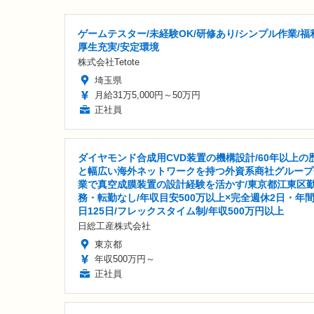
ゲームテスター/未経験OK/研修あり/シンプル作業/福
厚生充実/安定環境
株式会社Tetote
埼玉県
月給31万5,000円～50万円
正社員
ダイヤモンド合成用CVD装置の機構設計/60年以上の
と幅広い海外ネットワークを持つ外資系商社グループ
業で真空成膜装置の設計経験を活かす/東京都江東区
務・転勤なし/年収目安500万以上×完全週休2日・年
日125日/フレックスタイム制/年収500万円以上
日総工産株式会社
東京都
年収500万円～
正社員