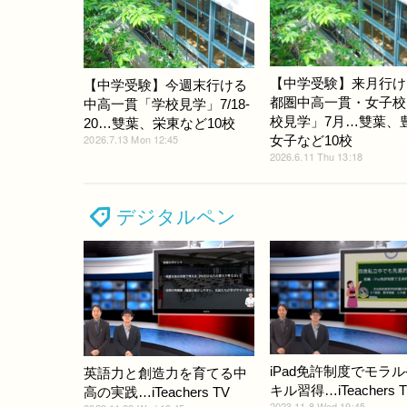
【中学受験】来月行け
【中学受験】今週末行ける
都圏中高一貫・女子校
中高一貫「学校見学」7/18-
校見学」7月…雙葉、
20…雙葉、栄東など10校
2026.7.13 Mon 12:45
女子など10校
2026.6.11 Thu 13:18
デジタルペン
iPad免許制度でモラ
英語力と創造力を育てる中
キル習得…iTeachers 
高の実践…iTeachers TV
2023.11.8 Wed 19:45