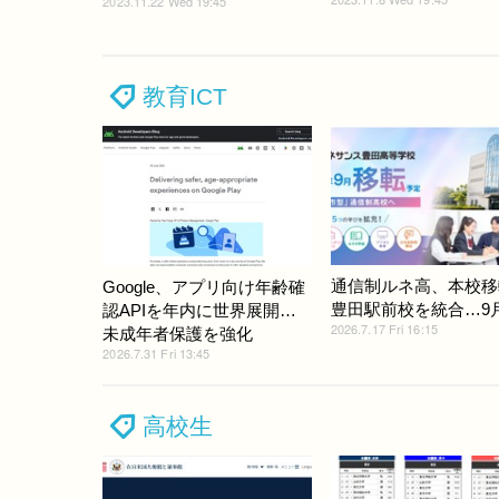
2023.11.22 Wed 19:45
教育ICT
通信制ルネ高、本校移
Google、アプリ向け年齢確
豊田駅前校を統合…9
認APIを年内に世界展開…
2026.7.17 Fri 16:15
未成年者保護を強化
2026.7.31 Fri 13:45
高校生