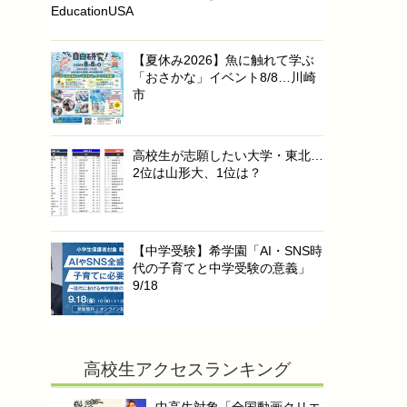
EducationUSA
【夏休み2026】魚に触れて学ぶ
「おさかな」イベント8/8…川崎
市
高校生が志願したい大学・東北…
2位は山形大、1位は？
【中学受験】希学園「AI・SNS時
代の子育てと中学受験の意義」
9/18
高校生アクセスランキング