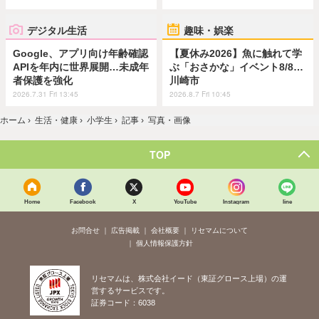
デジタル生活
趣味・娯楽
Google、アプリ向け年齢確認
【夏休み2026】魚に触れて学
APIを年内に世界展開…未成年
ぶ「おさかな」イベント8/8…
者保護を強化
川崎市
2026.7.31 Fri 13:45
2026.8.7 Fri 10:45
ホーム
›
生活・健康
›
小学生
›
記事
›
写真・画像
TOP
Home
Facebook
X
YouTube
Instagram
line
お問合せ
広告掲載
会社概要
リセマムについて
個人情報保護方針
リセマムは、株式会社イード（東証グロース上場）の運
営するサービスです。
証券コード：6038