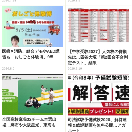
2026.7.28
2026.8.5
医療✕消防、縫合デモやAED講
【中学受験2027】人気校の併願
習も「おしごと体験博」9/5
先は…四谷大塚「第2回合不合判
定テスト」結果
2026.8.6
2026.7.16
全国高校麻雀32チーム本選出
司法試験予備試験2026、解答速
場…麻布や大阪星光、東海も
報＆総評動画を無料公開…アガ
ルート