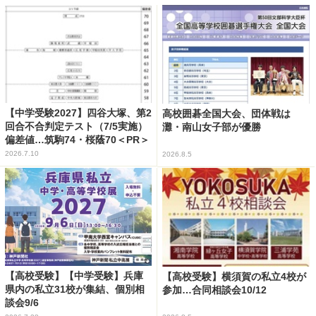
【中学受験2027】四谷大塚、第2
高校囲碁全国大会、団体戦は
回合不合判定テスト（7/5実施）
灘・南山女子部が優勝
偏差値…筑駒74・桜蔭70＜PR＞
2026.7.10
2026.8.5
【高校受験】【中学受験】兵庫
【高校受験】横須賀の私立4校が
県内の私立31校が集結、個別相
参加…合同相談会10/12
談会9/6