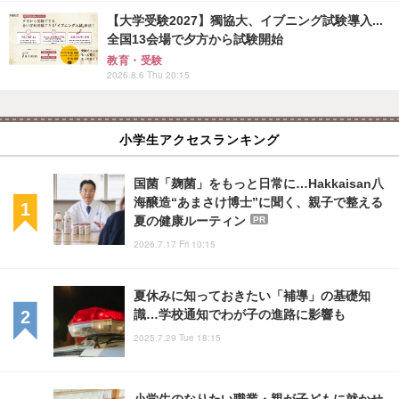
【大学受験2027】獨協大、イブニング試験導入...
全国13会場で夕方から試験開始
教育・受験
2026.8.6 Thu 20:15
小学生アクセスランキング
国菌「麹菌」をもっと日常に…Hakkaisan八
海醸造“あまさけ博士”に聞く、親子で整える
夏の健康ルーティン
PR
2026.7.17 Fri 10:15
夏休みに知っておきたい「補導」の基礎知
識…学校通知でわが子の進路に影響も
2025.7.29 Tue 18:15
小学生のなりたい職業・親が子どもに就かせ