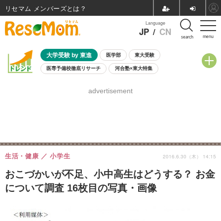
リセマム メンバーズ
Language
JP
/
CN
menu
search
大学受験 by 東進
医学部
東大受験
医専予備校徹底リサーチ
河合塾×東大特集
親子で考える大学選び
高校受験
中学受験
小学校受験
advertisement
共通テスト
夏休み
8月開催学校説明会・相談会
8月開催イベント・WS
全国公立高校 過去問
人気記事
自由研究教材（小学生向け）
自由研究教材（中学生向け）
ランキング
生活・健康
小学生
2016.6.30（木） 14:15
おこづかいが不足、小中高生はどうする？ お金
について調査 16枚目の写真・画像