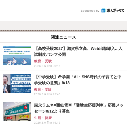
Sponsored by
関連ニュース
【高校受験2027】滋賀県立高、Web出願導入...入
試制度パンフ公開
教育・受験
2026.8.6 Thu 20:45
【中学受験】希学園「AI・SNS時代の子育てと中
学受験の意義」9/18
教育・受験
2026.8.6 Thu 15:45
森永ラムネ×西鉄電車「受験生応援列車」応援メッ
セージ8/12より募集
生活・健康
2026.8.6 Thu 15:15