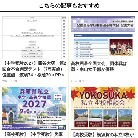
こちらの記事もおすすめ
【中学受験2027】四谷大塚、第2
高校囲碁全国大会、団体戦は
回合不合判定テスト（7/5実施）
灘・南山女子部が優勝
偏差値…筑駒74・桜蔭70＜PR＞
2026.7.10
2026.8.5
【高校受験】【中学受験】兵庫
【高校受験】横須賀の私立4校が