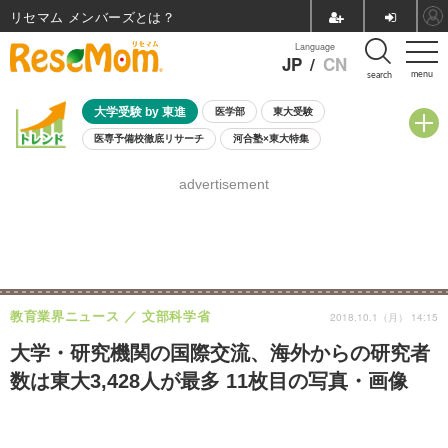
リセマム メンバーズ
Language
JP
/
CN
menu
search
大学受験 by 東進
医学部
東大受験
医専予備校徹底リサーチ
河合塾×東大特集
親子で考える大学選び
高校受験
中学受験
小学校受験
advertisement
共通テスト
夏休み
8月開催学校説明会・相談会
8月開催イベント・WS
全国公立高校 過去問
人気記事
自由研究教材（小学生向け）
自由研究教材（中学生向け）
ランキング
教育業界ニュース
文部科学省
2018.10.1（月） 14:15
大学・研究機関の国際交流、海外からの研究者
数は東大3,428人が最多 11枚目の写真・画像