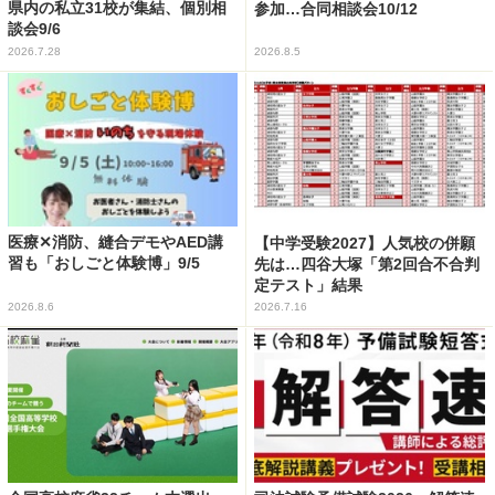
県内の私立31校が集結、個別相
参加…合同相談会10/12
談会9/6
2026.7.28
2026.8.5
医療✕消防、縫合デモやAED講
【中学受験2027】人気校の併願
習も「おしごと体験博」9/5
先は…四谷大塚「第2回合不合判
定テスト」結果
2026.8.6
2026.7.16