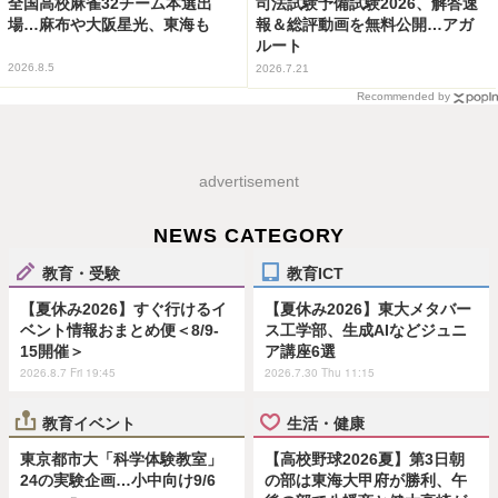
全国高校麻雀32チーム本選出
司法試験予備試験2026、解答速
場…麻布や大阪星光、東海も
報＆総評動画を無料公開…アガ
ルート
2026.8.5
2026.7.21
Recommended by
advertisement
NEWS CATEGORY
教育・受験
教育ICT
【夏休み2026】すぐ行けるイ
【夏休み2026】東大メタバー
ベント情報おまとめ便＜8/9-
ス工学部、生成AIなどジュニ
15開催＞
ア講座6選
2026.8.7 Fri 19:45
2026.7.30 Thu 11:15
教育イベント
生活・健康
東京都市大「科学体験教室」
【高校野球2026夏】第3日朝
24の実験企画…小中向け9/6
の部は東海大甲府が勝利、午