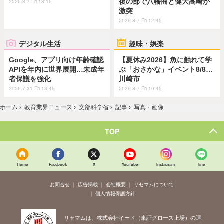
後の部で八幡商と健大高崎が
2026.8.7 Fri 18:15
激突
2026.8.7 Fri 12:45
デジタル生活
趣味・娯楽
Google、アプリ向け年齢確認
【夏休み2026】魚に触れて学
APIを年内に世界展開…未成年
ぶ「おさかな」イベント8/8…
者保護を強化
川崎市
2026.7.31 Fri 13:45
2026.8.7 Fri 10:45
ホーム
›
教育業界ニュース
›
文部科学省
›
記事
›
写真・画像
TOP
Home
Facebook
X
YouTube
Instagram
line
お問合せ
広告掲載
会社概要
リセマムについて
個人情報保護方針
リセマムは、株式会社イード（東証グロース上場）の運