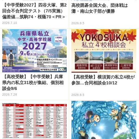
【中学受験2027】四谷大塚、第2
高校囲碁全国大会、団体戦は
回合不合判定テスト（7/5実施）
灘・南山女子部が優勝
偏差値…筑駒74・桜蔭70＜PR＞
2026.7.10
2026.8.5
【高校受験】【中学受験】兵庫
【高校受験】横須賀の私立4校が
県内の私立31校が集結、個別相
参加…合同相談会10/12
談会9/6
2026.7.28
2026.8.5