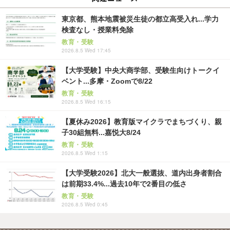
東京都、熊本地震被災生徒の都立高受入れ...学力
検査なし・授業料免除
教育・受験
2026.8.5 Wed 17:45
【大学受験】中央大商学部、受験生向けトークイ
ベント...多摩・Zoomで8/22
教育・受験
2026.8.5 Wed 16:15
【夏休み2026】教育版マイクラでまちづくり、親
子30組無料...嘉悦大8/24
教育・受験
2026.8.5 Wed 1:15
【大学受験2026】北大一般選抜、道内出身者割合
は前期33.4%...過去10年で2番目の低さ
教育・受験
2026.8.5 Wed 0:45