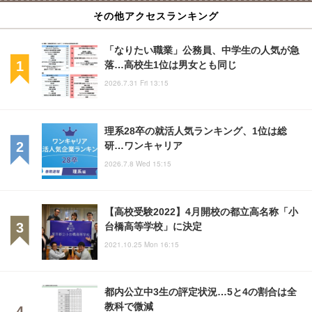
その他アクセスランキング
「なりたい職業」公務員、中学生の人気が急
落…高校生1位は男女とも同じ
2026.7.31 Fri 13:15
理系28卒の就活人気ランキング、1位は総
研…ワンキャリア
2026.7.8 Wed 15:15
【高校受験2022】4月開校の都立高名称「小
台橋高等学校」に決定
2021.10.25 Mon 16:15
都内公立中3生の評定状況…5と4の割合は全
教科で微減