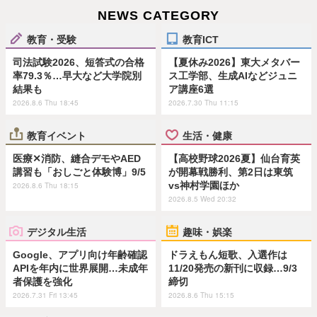
NEWS CATEGORY
教育・受験
教育ICT
司法試験2026、短答式の合格
【夏休み2026】東大メタバー
率79.3％…早大など大学院別
ス工学部、生成AIなどジュニ
結果も
ア講座6選
2026.8.6 Thu 18:45
2026.7.30 Thu 11:15
教育イベント
生活・健康
医療✕消防、縫合デモやAED
【高校野球2026夏】仙台育英
講習も「おしごと体験博」9/5
が開幕戦勝利、第2日は東筑
vs神村学園ほか
2026.8.6 Thu 18:15
2026.8.5 Wed 20:32
デジタル生活
趣味・娯楽
Google、アプリ向け年齢確認
ドラえもん短歌、入選作は
APIを年内に世界展開…未成年
11/20発売の新刊に収録…9/3
者保護を強化
締切
2026.7.31 Fri 13:45
2026.8.6 Thu 15:15