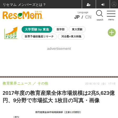
リセマム メンバーズ
Language
JP
/
CN
menu
search
大学受験 by 東進
医学部
東大受験
医専予備校徹底リサーチ
河合塾×東大特集
親子で考える大学選び
高校受験
中学受験
小学校受験
advertisement
共通テスト
夏休み
8月開催学校説明会・相談会
8月開催イベント・WS
全国公立高校 過去問
人気記事
自由研究教材（小学生向け）
自由研究教材（中学生向け）
ランキング
教育業界ニュース
その他
2018.10.12（金） 17:15
2017年度の教育産業全体市場規模は2兆5,623億
円、9分野で市場拡大 1枚目の写真・画像