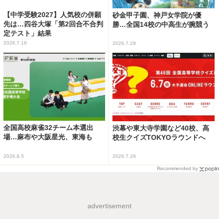
【中学受験2027】人気校の併願
砂金甲子園、神戸女学院が優
先は…四谷大塚「第2回合不合判
勝…全国14校の中高生が腕競う
定テスト」結果
2026.7.16
2026.7.29
全国高校麻雀32チーム本選出
渋幕や東大寺学園など40校、高
場…麻布や大阪星光、東海も
校生クイズTOKYOラウンドへ
2026.8.5
2026.7.29
Recommended by
advertisement