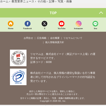
ホーム
›
教育業界ニュース
›
その他
›
記事
›
写真・画像
TOP
Home
Facebook
X
YouTube
Instagram
line
お問合せ
広告掲載
会社概要
リセマムについて
個人情報保護方針
リセマムは、株式会社イード（東証グロース上場）の運
営するサービスです。
証券コード：6038
株式会社イードは、個人情報の適切な取扱いを行う事業
者に対して付与されるプライバシーマークの付与認定を
受けています。
紹介した商品/サービスを購入、契約した場合に、
売上の一部が弊社サイトに還元されることがあります。
当サイトに掲載の記事・見出し・写真・画像の無断転載を禁じます。
Copyright © 2026 IID, Inc.