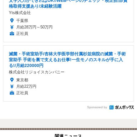
文字入力ができればOK!/WEBページのチェック・校正担当/資
格取得支援あり/未経験活躍
Yts株式会社
千葉県
月給28万円～50万円
正社員
滅菌・手術室助手/杏林大学医学部付属杉並病院の滅菌・手術
室助手 手術を裏で支えるお仕事!一生モノのスキルが手に入
る!/月給220000円
株式会社リジョイスカンパニー
東京都
月給22万円
正社員
Sponsored by
関連ニュース