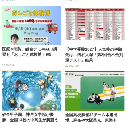
2026.8.5
医療✕消防、縫合デモやAED講
【中学受験2027】人気校の併願
習も「おしごと体験博」9/5
先は…四谷大塚「第2回合不合判
定テスト」結果
2026.8.6
2026.7.16
砂金甲子園、神戸女学院が優
全国高校麻雀32チーム本選出
勝…全国14校の中高生が腕競う
場…麻布や大阪星光、東海も