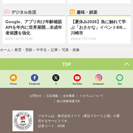
デジタル生活
趣味・娯楽
Google、アプリ向け年齢確認
【夏休み2026】魚に触れて学
APIを年内に世界展開…未成年
ぶ「おさかな」イベント8/8…
者保護を強化
川崎市
2026.7.31 Fri 13:45
2026.8.7 Fri 10:45
ホーム
›
教育・受験
›
中学生
›
記事
›
写真・画像
TOP
Home
Facebook
X
YouTube
Instagram
line
お問合せ
広告掲載
会社概要
リセマムについて
個人情報保護方針
リセマムは、株式会社イード（東証グロース上場）の運
営するサービスです。
証券コード：6038