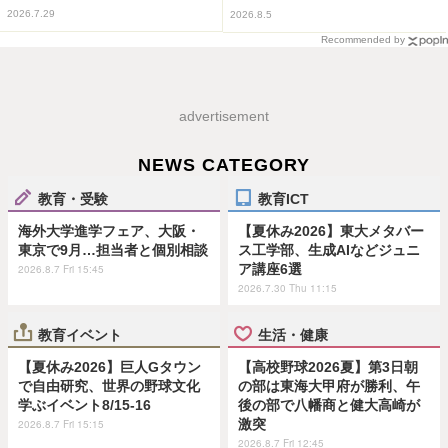
2026.7.29
2026.8.5
Recommended by
advertisement
NEWS CATEGORY
教育・受験
教育ICT
海外大学進学フェア、大阪・
【夏休み2026】東大メタバー
東京で9月…担当者と個別相談
ス工学部、生成AIなどジュニ
ア講座6選
2026.8.7 Fri 15:45
2026.7.30 Thu 11:15
教育イベント
生活・健康
【夏休み2026】巨人Gタウン
【高校野球2026夏】第3日朝
で自由研究、世界の野球文化
の部は東海大甲府が勝利、午
学ぶイベント8/15-16
後の部で八幡商と健大高崎が
激突
2026.8.7 Fri 15:15
2026.8.7 Fri 12:45