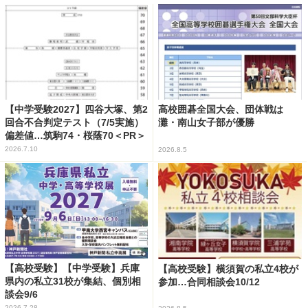
【中学受験2027】四谷大塚、第2
高校囲碁全国大会、団体戦は
回合不合判定テスト（7/5実施）
灘・南山女子部が優勝
偏差値…筑駒74・桜蔭70＜PR＞
2026.7.10
2026.8.5
【高校受験】【中学受験】兵庫
【高校受験】横須賀の私立4校が
県内の私立31校が集結、個別相
参加…合同相談会10/12
談会9/6
2026.7.28