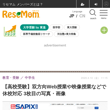
リセマム メンバーズ
Language
JP
/
CN
menu
search
大学受験 by 東進
医学部
東大受験
医専予備校徹底リサーチ
河合塾×東大特集
親子で考える大学選び
高校受験
中学受験
小学校受験
advertisement
共通テスト
夏休み
8月開催学校説明会・相談会
8月開催イベント・WS
全国公立高校 過去問
人気記事
自由研究教材（小学生向け）
自由研究教材（中学生向け）
ランキング
教育・受験
中学生
2020.4.10（金） 11:15
【高校受験】双方向Web授業や映像授業などで
休校対応 3枚目の写真・画像