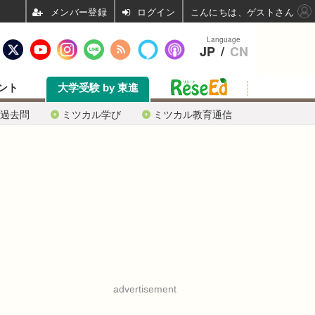
ログイン
こんにちは、ゲストさん
Language
JP
/
CN
ント
大学受験 by 東進
過去問
ミツカル学び
ミツカル教育通信
advertisement