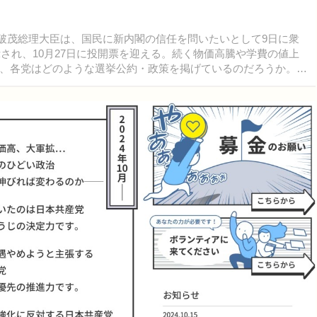
石破茂総理大臣は、国民に新内閣の信任を問いたいとして9日に衆
示され、10月27日に投開票を迎える。続く物価高騰や学費の値上
、各党はどのような選挙公約・政策を掲げているのだろうか。各
政策などから、子育て支援策や教育関連の政策を紹介する。