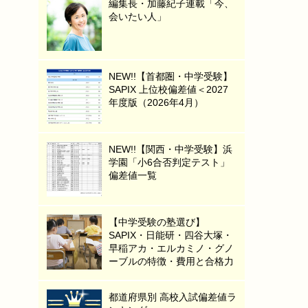
編集長・加藤紀子連載「今、
会いたい人」
NEW!!【首都圏・中学受験】
SAPIX 上位校偏差値＜2027
年度版（2026年4月）
NEW!!【関西・中学受験】浜
学園「小6合否判定テスト」
偏差値一覧
【中学受験の塾選び】
SAPIX・日能研・四谷大塚・
早稲アカ・エルカミノ・グノ
ーブルの特徴・費用と合格力
都道府県別 高校入試偏差値ラ