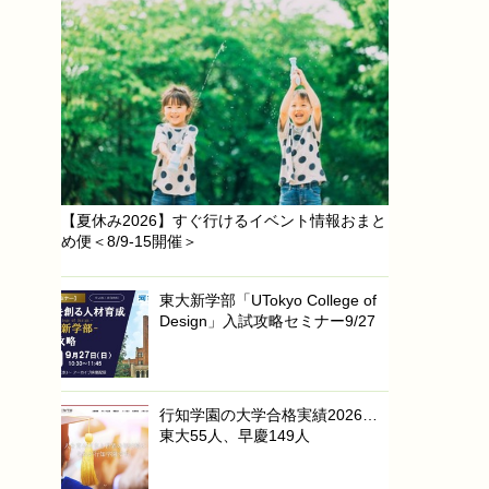
【夏休み2026】すぐ行けるイベント情報おまと
め便＜8/9-15開催＞
東大新学部「UTokyo College of
Design」入試攻略セミナー9/27
行知学園の大学合格実績2026…
東大55人、早慶149人