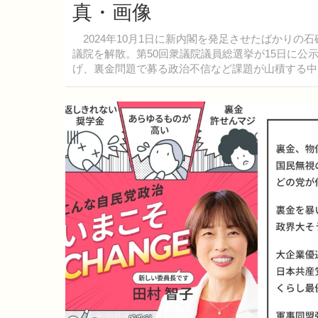
真・画像
2024年10月1日に新内閣を発足させたばかりの
議院を解散。第50回衆議院議員総選挙が15日に公
げ、裏金問題で募る政治不信など課題が山積する中
党のWebサイトに掲載されている選挙公約や基本