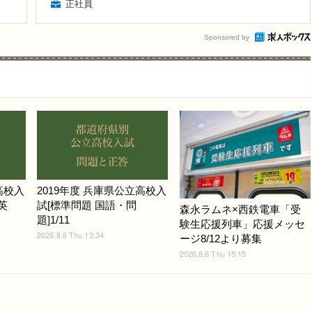
正社員
Sponsored by
高校入
2019年度 兵庫県公立高校入
英
試[標準問題 国語・問
森永ラムネ×西鉄電車「受
題]1/11
験生応援列車」応援メッセ
2026.8.6 Thu 13:34
ージ8/12より募集
2026.8.6 Thu 15:15