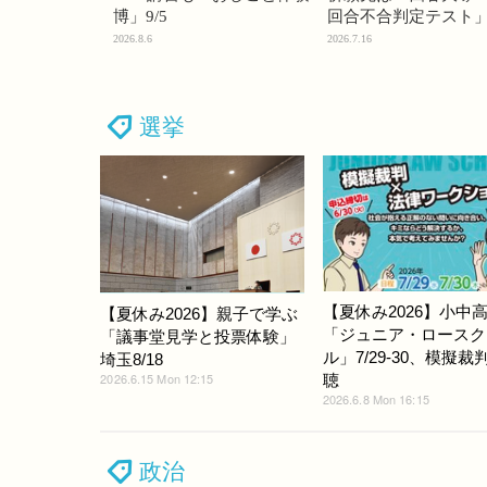
博」9/5
回合不合判定テスト
2026.8.6
2026.7.16
選挙
【夏休み2026】小中
【夏休み2026】親子で学ぶ
「ジュニア・ロースク
「議事堂見学と投票体験」
ル」7/29-30、模擬裁
埼玉8/18
2026.6.15 Mon 12:15
聴
2026.6.8 Mon 16:15
政治