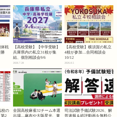
団体戦
【高校受験】【中学受験】
【高校受験】横須賀の私立
優勝
兵庫県内の私立31校が集
4校が参加…合同相談会
結、個別相談会9/6
10/12
2026.7.28
2026.8.5
気校の
全国高校麻雀32チーム本選
司法試験予備試験2026、解
第2
出場…麻布や大阪星光、東
答速報＆総評動画を無料公