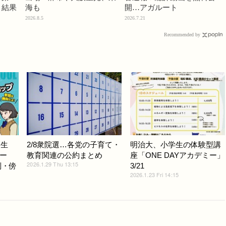
」結果
海も
開…アガルート
2026.8.5
2026.7.21
Recommended by
高生
2/8衆院選…各党の子育て・
明治大、小学生の体験型講
ー
教育関連の公約まとめ
座「ONE DAYアカデミー」
2026.1.29 Thu 13:15
判・傍
3/21
2026.1.23 Fri 14:15