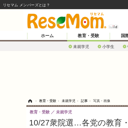
リセマム メンバーズ
ホーム
教育・受験
国
未就学児
小学生
ホーム
›
教育・受験
›
未就学児
›
記事
›
写真・画像
教育・受験
未就学児
10/27衆院選…各党の教