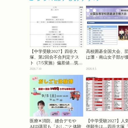
【中学受験2027】四谷大
高校囲碁全国大会、
塚、第2回合不合判定テス
は灘・南山女子部が
ト（7/5実施）偏差値…筑駒
74・桜蔭70＜PR＞
2026.7.10
2026.8.5
医療✕消防、縫合デモや
【中学受験2027】人
AED講習も「おしごと体験
併願先は…四谷大塚「