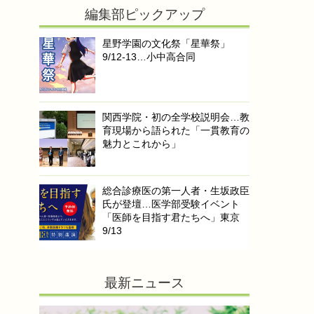
編集部ピックアップ
星野学園の文化祭「星華祭」
9/12-13…小中高合同
関西学院・初の全学校説明会…教
育現場から語られた「一貫教育の
魅力とこれから」
総合診療医の第一人者・生坂政臣
氏が登壇…医学部受験イベント
「医師を目指す君たちへ」東京
9/13
最新ニュース