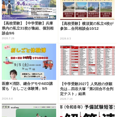
【高校受験】【中学受験】兵庫
【高校受験】横須賀の私立4校が
県内の私立31校が集結、個別相
参加…合同相談会10/12
談会9/6
2026.7.28
2026.8.5
医療✕消防、縫合デモやAED講
【中学受験2027】人気校の併願
習も「おしごと体験博」9/5
先は…四谷大塚「第2回合不合判
定テスト」結果
2026.8.6
2026.7.16