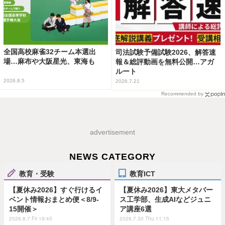
全国高校麻雀32チーム本選出
司法試験予備試験2026、解答速
場…麻布や大阪星光、東海も
報＆総評動画を無料公開…アガ
ルート
2026.8.5
2026.7.21
Recommended by
advertisement
NEWS CATEGORY
教育・受験
教育ICT
【夏休み2026】すぐ行けるイ
【夏休み2026】東大メタバー
ベント情報おまとめ便＜8/9-
ス工学部、生成AIなどジュニ
15開催＞
ア講座6選
2026.8.7 Fri 19:45
2026.7.30 Thu 11:15