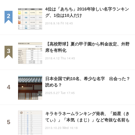
4位は「あちち」2016年珍しい名字ランキン
グ、1位は10人だけ
2016.9.16 Fri 16:45
【高校野球】夏の甲子園から料金改定、外野
席を有料化
2018.4.12 Thu 14:45
日本全国で約10名、希少な名字 出会った？
読める？
2025.5.27 Tue 17:45
キラキラネームランキング発表、「姫星（き
てぃ）」「本気（まじ）」など奇抜な名前も
2013.10.23 Wed 16:18