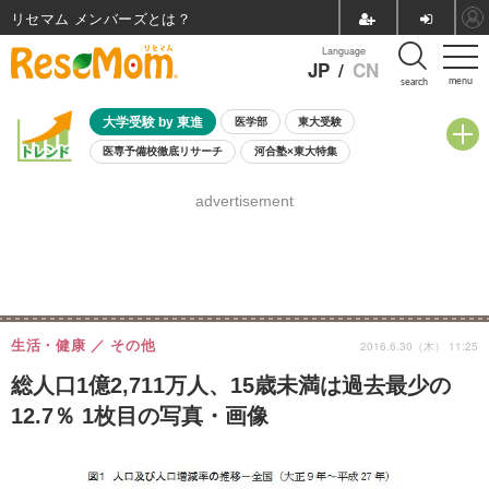
リセマム メンバーズ
Language
JP
/
CN
menu
search
大学受験 by 東進
医学部
東大受験
医専予備校徹底リサーチ
河合塾×東大特集
親子で考える大学選び
高校受験
中学受験
小学校受験
advertisement
共通テスト
夏休み
8月開催学校説明会・相談会
8月開催イベント・WS
全国公立高校 過去問
人気記事
自由研究教材（小学生向け）
自由研究教材（中学生向け）
ランキング
生活・健康
その他
2016.6.30（木） 11:25
総人口1億2,711万人、15歳未満は過去最少の
12.7％ 1枚目の写真・画像