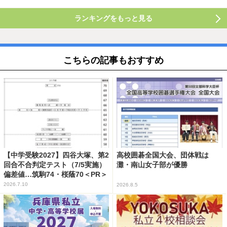
ランキングをもっと見る
こちらの記事もおすすめ
【中学受験2027】四谷大塚、第2
高校囲碁全国大会、団体戦は
回合不合判定テスト（7/5実施）
灘・南山女子部が優勝
偏差値…筑駒74・桜蔭70＜PR＞
2026.7.10
2026.8.5