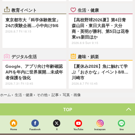
教育イベント
生活・健康
東京都市大「科学体験教室」
【高校野球2026夏】第4日青
24の実験企画…小中向け9/6
森山田・東日大昌平・大分
商・英明が勝利、第5日は花巻
2026.8.7 Fri 18:15
東vs新田ほか
2026.8.9 Sun 9:15
デジタル生活
趣味・娯楽
Google、アプリ向け年齢確認
【夏休み2026】魚に触れて学
APIを年内に世界展開…未成年
ぶ「おさかな」イベント8/8…
者保護を強化
川崎市
2026.7.31 Fri 13:45
2026.8.7 Fri 10:45
ホーム
›
生活・健康
›
その他
›
記事
›
写真・画像
TOP
Home
Facebook
X
YouTube
Instagram
line