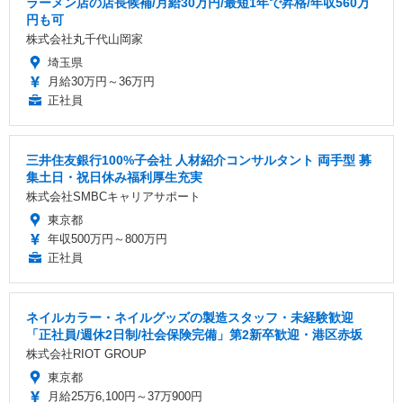
ラーメン店の店長候補/月給30万円/最短1年で昇格/年収560万
円も可
株式会社丸千代山岡家
埼玉県
月給30万円～36万円
正社員
三井住友銀行100%子会社 人材紹介コンサルタント 両手型 募
集土日・祝日休み福利厚生充実
株式会社SMBCキャリアサポート
東京都
年収500万円～800万円
正社員
ネイルカラー・ネイルグッズの製造スタッフ・未経験歓迎
「正社員/週休2日制/社会保険完備」第2新卒歓迎・港区赤坂
株式会社RIOT GROUP
東京都
月給25万6,100円～37万900円