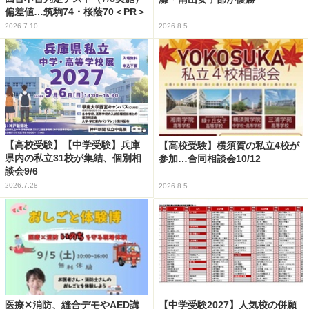
偏差値…筑駒74・桜蔭70＜PR＞
2026.7.10
2026.8.5
【高校受験】【中学受験】兵庫
【高校受験】横須賀の私立4校が
県内の私立31校が集結、個別相
参加…合同相談会10/12
談会9/6
2026.7.28
2026.8.5
医療✕消防、縫合デモやAED講
【中学受験2027】人気校の併願