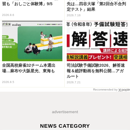
習も「おしごと体験博」9/5
先は…四谷大塚「第2回合不合判
定テスト」結果
2026.8.6
2026.7.16
全国高校麻雀32チーム本選出
司法試験予備試験2026、解答速
場…麻布や大阪星光、東海も
報＆総評動画を無料公開…アガ
ルート
2026.8.5
2026.7.21
Recommended by
advertisement
NEWS CATEGORY