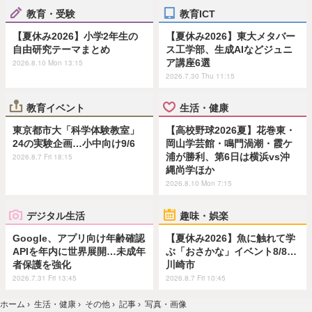
教育・受験
教育ICT
【夏休み2026】小学2年生の
【夏休み2026】東大メタバー
自由研究テーマまとめ
ス工学部、生成AIなどジュニ
ア講座6選
2026.8.10 Mon 13:15
2026.7.30 Thu 11:15
教育イベント
生活・健康
東京都市大「科学体験教室」
【高校野球2026夏】花巻東・
24の実験企画…小中向け9/6
岡山学芸館・鳴門渦潮・霞ケ
浦が勝利、第6日は横浜vs沖
2026.8.7 Fri 18:15
縄尚学ほか
2026.8.10 Mon 7:15
デジタル生活
趣味・娯楽
Google、アプリ向け年齢確認
【夏休み2026】魚に触れて学
APIを年内に世界展開…未成年
ぶ「おさかな」イベント8/8…
者保護を強化
川崎市
2026.7.31 Fri 13:45
2026.8.7 Fri 10:45
ホーム
›
生活・健康
›
その他
›
記事
›
写真・画像