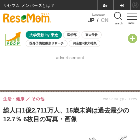
リセマム メンバーズ
Language
JP
/
CN
menu
search
大学受験 by 東進
医学部
東大受験
医専予備校徹底リサーチ
河合塾×東大特集
親子で考える大学選び
高校受験
中学受験
小学校受験
advertisement
共通テスト
夏休み
8月開催学校説明会・相談会
8月開催イベント・WS
全国公立高校 過去問
人気記事
自由研究教材（小学生向け）
自由研究教材（中学生向け）
ランキング
生活・健康
その他
2016.6.30（木） 11:25
総人口1億2,711万人、15歳未満は過去最少の
12.7％ 6枚目の写真・画像