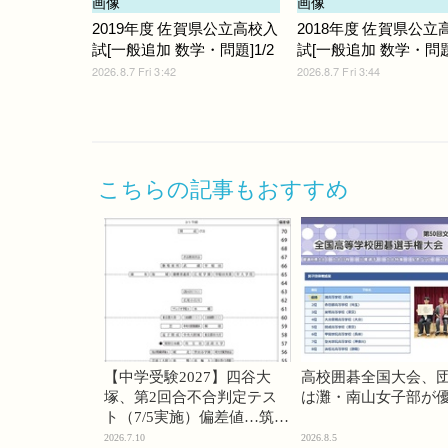
2019年度 佐賀県公立高校入
2018年度 佐賀県公立
試[一般追加 数学・問題]1/2
試[一般追加 数学・問題]
2026.8.7 Fri 3:42
2026.8.7 Fri 3:44
こちらの記事もおすすめ
【中学受験2027】四谷大
高校囲碁全国大会、
塚、第2回合不合判定テス
は灘・南山女子部が
ト（7/5実施）偏差値…筑駒
74・桜蔭70＜PR＞
2026.7.10
2026.8.5