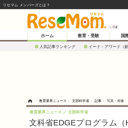
リセマム メンバーズ
ホーム
教育・受験
国
人気記事ランキング
イード・アワード（
ホーム
›
教育業界ニュース
›
文部科学省
›
記事
›
写真・画像
教育業界ニュース
文部科学省
文科省EDGEプログラム（