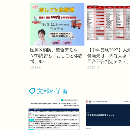
医療✕消防、縫合デモや
【中学受験2027】人
AED講習も「おしごと体験
併願先は…四谷大塚「
博」9/5
回合不合判定テスト
2026.8.6
2026.7.16
文部科学省