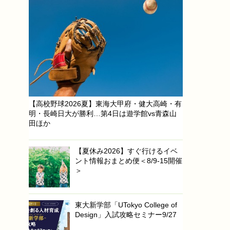
【高校野球2026夏】東海大甲府・健大高崎・有
明・長崎日大が勝利…第4日は遊学館vs青森山
田ほか
【夏休み2026】すぐ行けるイベ
ント情報おまとめ便＜8/9-15開催
＞
東大新学部「UTokyo College of
Design」入試攻略セミナー9/27