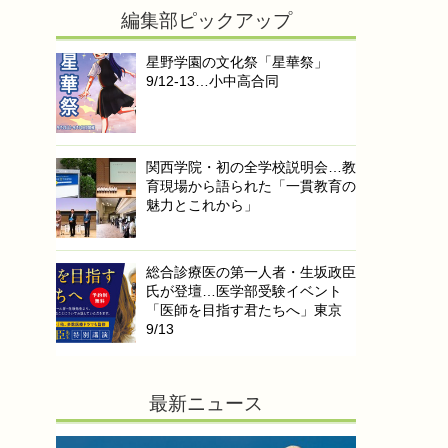
編集部ピックアップ
星野学園の文化祭「星華祭」
9/12-13…小中高合同
関西学院・初の全学校説明会…教
育現場から語られた「一貫教育の
魅力とこれから」
総合診療医の第一人者・生坂政臣
氏が登壇…医学部受験イベント
「医師を目指す君たちへ」東京
9/13
最新ニュース