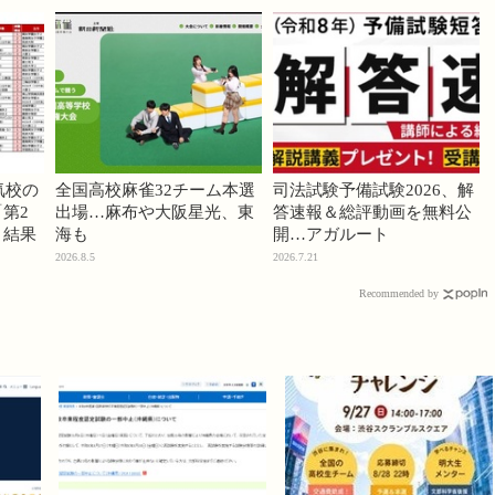
気校の
全国高校麻雀32チーム本選
司法試験予備試験2026、解
第2
出場…麻布や大阪星光、東
答速報＆総評動画を無料公
」結果
海も
開…アガルート
2026.8.5
2026.7.21
Recommended by