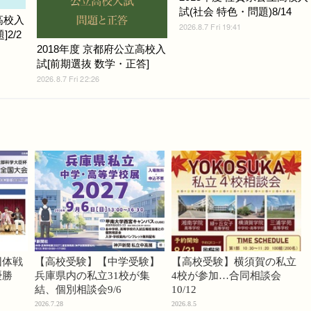
試(社会 特色・問題)8/14
高校入
2026.8.7 Fri 19:41
2/2
2018年度 京都府公立高校入
試[前期選抜 数学・正答]
2026.8.7 Fri 22:26
団体戦
【高校受験】【中学受験】
【高校受験】横須賀の私立
優勝
兵庫県内の私立31校が集
4校が参加…合同相談会
結、個別相談会9/6
10/12
2026.7.28
2026.8.5