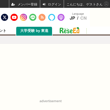
ログイン
こんにちは、ゲストさん
Language
JP
/
CN
ント
大学受験 by 東進
advertisement