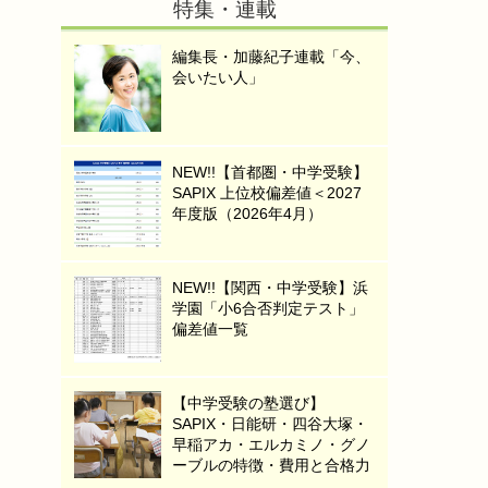
特集・連載
編集長・加藤紀子連載「今、
会いたい人」
NEW!!【首都圏・中学受験】
SAPIX 上位校偏差値＜2027
年度版（2026年4月）
NEW!!【関西・中学受験】浜
学園「小6合否判定テスト」
偏差値一覧
【中学受験の塾選び】
SAPIX・日能研・四谷大塚・
早稲アカ・エルカミノ・グノ
ーブルの特徴・費用と合格力