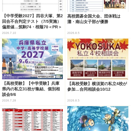
【中学受験2027】四谷大塚、第2
高校囲碁全国大会、団体戦は
回合不合判定テスト（7/5実施）
灘・南山女子部が優勝
偏差値…筑駒74・桜蔭70＜PR＞
2026.7.10
2026.8.5
【高校受験】【中学受験】兵庫
【高校受験】横須賀の私立4校が
県内の私立31校が集結、個別相
参加…合同相談会10/12
談会9/6
2026.7.28
2026.8.5