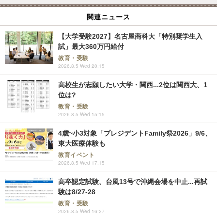
関連ニュース
【大学受験2027】名古屋商科大「特別奨学生入
試」最大360万円給付
教育・受験
2026.8.5 Wed 20:15
高校生が志願したい大学・関西...2位は関西大、1
位は?
教育・受験
2026.8.5 Wed 15:15
4歳~小3対象「プレジデントFamily祭2026」9/6、
東大医療体験も
教育イベント
2026.8.5 Wed 17:15
高卒認定試験、台風13号で沖縄会場を中止...再試
験は8/27-28
教育・受験
2026.8.5 Wed 16:27