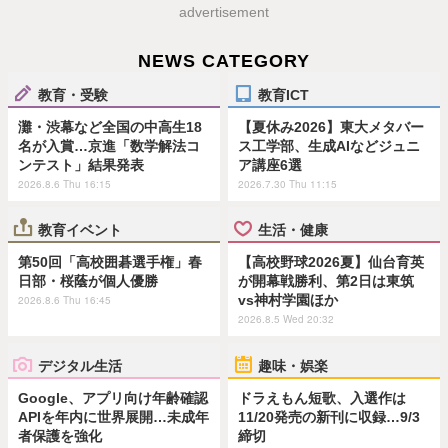
advertisement
NEWS CATEGORY
教育・受験
教育ICT
灘・渋幕など全国の中高生18
【夏休み2026】東大メタバー
名が入賞…京進「数学解法コ
ス工学部、生成AIなどジュニ
ンテスト」結果発表
ア講座6選
2026.8.6 Thu 16:15
2026.7.30 Thu 11:15
教育イベント
生活・健康
第50回「高校囲碁選手権」春
【高校野球2026夏】仙台育英
日部・桜蔭が個人優勝
が開幕戦勝利、第2日は東筑
vs神村学園ほか
2026.8.6 Thu 16:45
2026.8.5 Wed 20:32
デジタル生活
趣味・娯楽
Google、アプリ向け年齢確認
ドラえもん短歌、入選作は
APIを年内に世界展開…未成年
11/20発売の新刊に収録…9/3
者保護を強化
締切