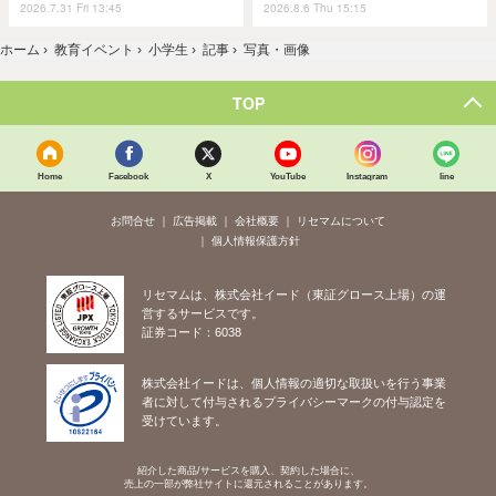
2026.7.31 Fri 13:45
2026.8.6 Thu 15:15
ホーム
›
教育イベント
›
小学生
›
記事
›
写真・画像
TOP
Home
Facebook
X
YouTube
Instagram
line
お問合せ
広告掲載
会社概要
リセマムについて
個人情報保護方針
リセマムは、株式会社イード（東証グロース上場）の運
営するサービスです。
証券コード：6038
株式会社イードは、個人情報の適切な取扱いを行う事業
者に対して付与されるプライバシーマークの付与認定を
受けています。
紹介した商品/サービスを購入、契約した場合に、
売上の一部が弊社サイトに還元されることがあります。