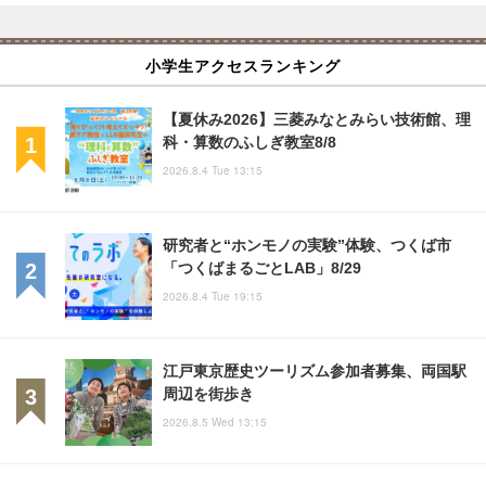
小学生アクセスランキング
【夏休み2026】三菱みなとみらい技術館、理
科・算数のふしぎ教室8/8
2026.8.4 Tue 13:15
研究者と“ホンモノの実験”体験、つくば市
「つくばまるごとLAB」8/29
2026.8.4 Tue 19:15
江戸東京歴史ツーリズム参加者募集、両国駅
周辺を街歩き
2026.8.5 Wed 13:15