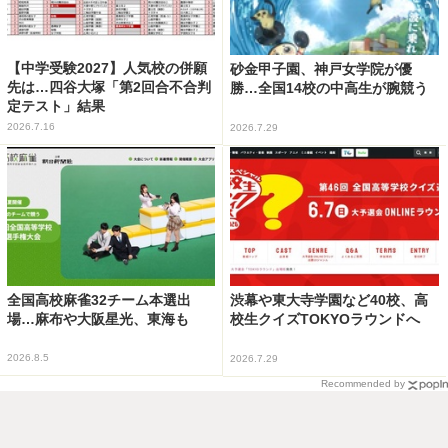
【中学受験2027】人気校の併願
砂金甲子園、神戸女学院が優
先は…四谷大塚「第2回合不合判
勝…全国14校の中高生が腕競う
定テスト」結果
2026.7.16
2026.7.29
全国高校麻雀32チーム本選出
渋幕や東大寺学園など40校、高
場…麻布や大阪星光、東海も
校生クイズTOKYOラウンドへ
2026.8.5
2026.7.29
Recommended by