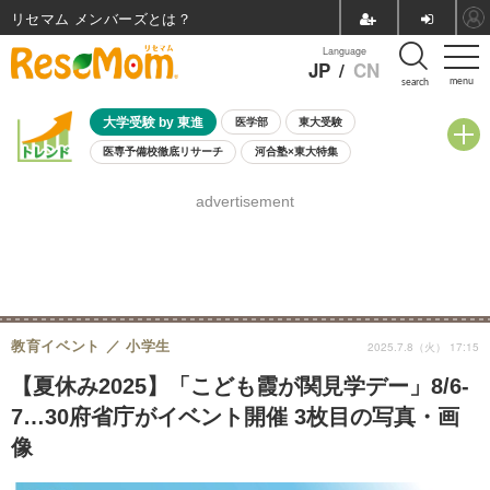
リセマム メンバーズ
Language
JP
/
CN
menu
search
大学受験 by 東進
医学部
東大受験
医専予備校徹底リサーチ
河合塾×東大特集
親子で考える大学選び
高校受験
中学受験
小学校受験
advertisement
共通テスト
夏休み
8月開催学校説明会・相談会
8月開催イベント・WS
全国公立高校 過去問
人気記事
自由研究教材（小学生向け）
自由研究教材（中学生向け）
ランキング
教育イベント
小学生
2025.7.8（火） 17:15
【夏休み2025】「こども霞が関見学デー」8/6-
7…30府省庁がイベント開催 3枚目の写真・画
像