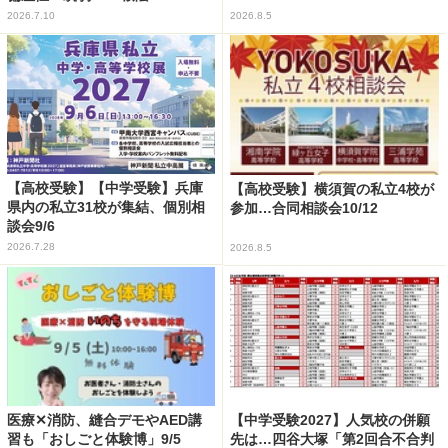
2026.7.10
2026.8.5
【高校受験】【中学受験】兵庫
【高校受験】横須賀の私立4校が
県内の私立31校が集結、個別相
参加…合同相談会10/12
談会9/6
2026.7.28
2026.8.5
医療✕消防、縫合デモやAED講
【中学受験2027】人気校の併願
習も「おしごと体験博」9/5
先は…四谷大塚「第2回合不合判