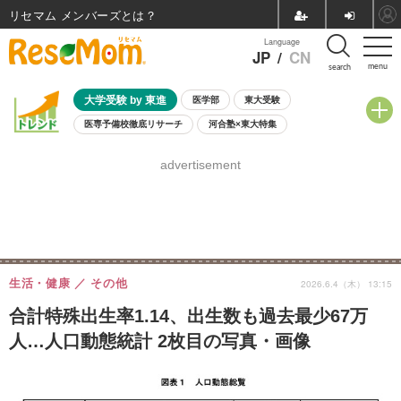
リセマム メンバーズ
Language
JP
/
CN
menu
search
大学受験 by 東進
医学部
東大受験
医専予備校徹底リサーチ
河合塾×東大特集
親子で考える大学選び
高校受験
中学受験
小学校受験
advertisement
共通テスト
夏休み
8月開催学校説明会・相談会
8月開催イベント・WS
全国公立高校 過去問
人気記事
自由研究教材（小学生向け）
自由研究教材（中学生向け）
ランキング
生活・健康
その他
2026.6.4（木） 13:15
合計特殊出生率1.14、出生数も過去最少67万
人…人口動態統計 2枚目の写真・画像