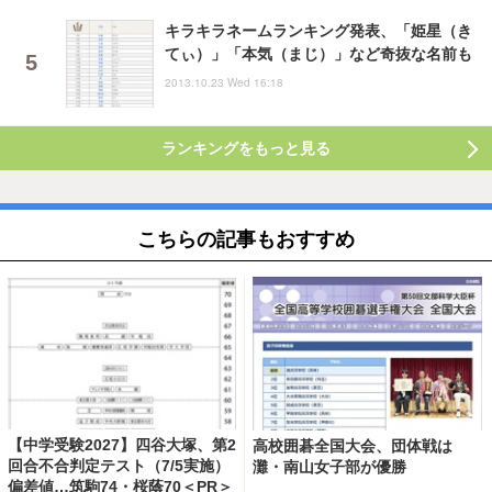
キラキラネームランキング発表、「姫星（き
てぃ）」「本気（まじ）」など奇抜な名前も
2013.10.23 Wed 16:18
ランキングをもっと見る
こちらの記事もおすすめ
【中学受験2027】四谷大塚、第2
高校囲碁全国大会、団体戦は
回合不合判定テスト（7/5実施）
灘・南山女子部が優勝
偏差値…筑駒74・桜蔭70＜PR＞