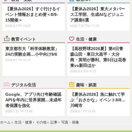
【夏休み2026】すぐ行けるイ
【夏休み2026】東大メタバー
ベント情報おまとめ便＜8/9-
ス工学部、生成AIなどジュニ
15開催＞
ア講座6選
2026.8.7 Fri 19:45
2026.7.30 Thu 11:15
教育イベント
生活・健康
東京都市大「科学体験教室」
【高校野球2026夏】第4日青
24の実験企画…小中向け9/6
森山田・東日大昌平・大分
商・英明が勝利、第5日は花巻
2026.8.7 Fri 18:15
東vs新田ほか
2026.8.9 Sun 9:15
デジタル生活
趣味・娯楽
Google、アプリ向け年齢確認
【夏休み2026】魚に触れて学
APIを年内に世界展開…未成年
ぶ「おさかな」イベント8/8…
者保護を強化
川崎市
2026.7.31 Fri 13:45
2026.8.7 Fri 10:45
ホーム
›
生活・健康
›
その他
›
記事
›
写真・画像