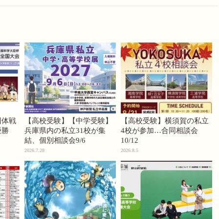
団体戦
【高校受験】【中学受験】
【高校受験】横須賀の私立
優勝
兵庫県内の私立31校が集
4校が参加…合同相談会
結、個別相談会9/6
10/12
2026.7.28
2026.8.5