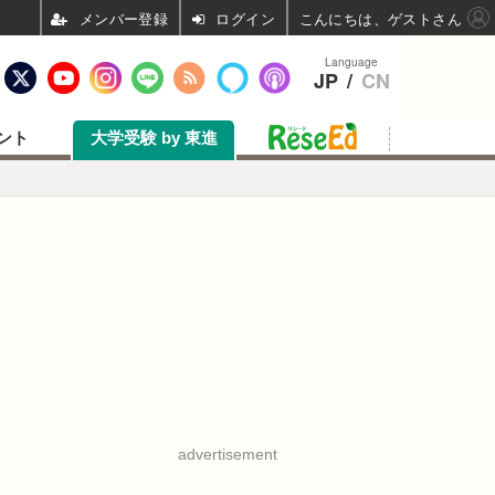
ログイン
こんにちは、ゲストさん
Language
JP
/
CN
ント
大学受験 by 東進
advertisement