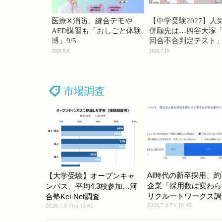
医療✕消防、縫合デモや
【中学受験2027】人
AED講習も「おしごと体験
併願先は…四谷大塚「
博」9/5
回合不合判定テスト
2026.8.6
2026.7.16
市場調査
AI時代の新卒採用、約
【大学受験】オープンキャ
企業「採用数は変わら
ンパス、平均4.3校参加…河
リクルートワークス調
合塾Kei-Net調査
2026.7.3 Fri 12:45
2026.7.9 Thu 13:45