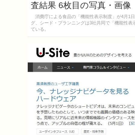
査結果 6枚目の写真・画像
消費庁による食品の「機能性表示制度」が4月1日
グ、シード・プランニングは3社共同で「機能性表
ている。