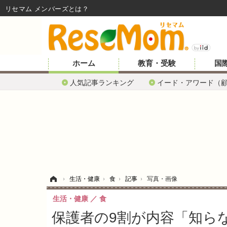
リセマム メンバーズ
ホーム
教育・受験
国
人気記事ランキング
イード・アワード（
ホーム
›
生活・健康
›
食
›
記事
›
写真・画像
生活・健康
食
保護者の9割が内容「知ら