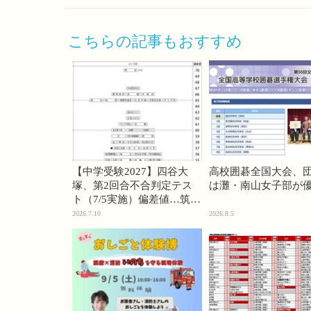
こちらの記事もおすすめ
【中学受験2027】四谷大
高校囲碁全国大会、
塚、第2回合不合判定テス
は灘・南山女子部が
ト（7/5実施）偏差値…筑駒
74・桜蔭70＜PR＞
2026.7.10
2026.8.5