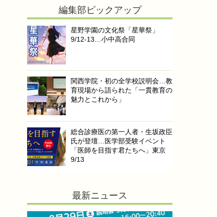
編集部ピックアップ
星野学園の文化祭「星華祭」
9/12-13…小中高合同
関西学院・初の全学校説明会…教
育現場から語られた「一貫教育の
魅力とこれから」
総合診療医の第一人者・生坂政臣
氏が登壇…医学部受験イベント
「医師を目指す君たちへ」東京
9/13
最新ニュース