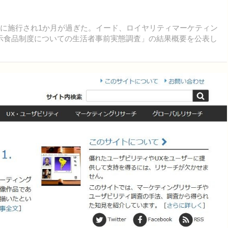
に施行され1か月が過ぎた。イード、ロイヤリティマーケティン
示食品制度についての生活者事前実態調査」の結果概要を公表し