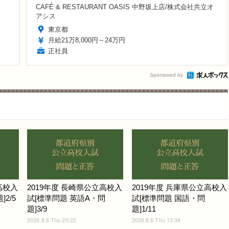
CAFÉ & RESTAURANT OASIS 中野坂上店/株式会社共立オ
アシス
東京都
月給21万8,000円～24万円
正社員
Sponsored by
高校入
2019年度 長崎県公立高校入
2019年度 兵庫県公立高校入
2/5
試[標準問題 英語A・問
試[標準問題 国語・問
題]3/9
題]1/11
2026.8.6 Thu 20:22
2026.8.6 Thu 13:34