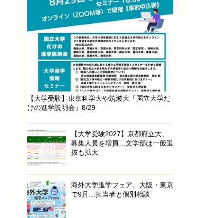
【大学受験】東京科学大や筑波大「国立大学だ
けの進学説明会」8/29
【大学受験2027】京都府立大、
募集人員を増員…文学部は一般選
抜も拡大
海外大学進学フェア、大阪・東京
で9月…担当者と個別相談