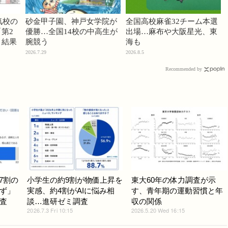
気校の
砂金甲子園、神戸女学院が
全国高校麻雀32チーム本選
第2
優勝…全国14校の中高生が
出場…麻布や大阪星光、東
」結果
腕競う
海も
2026.7.29
2026.8.5
Recommended by
7割の
小学生の約9割が物価上昇を
東大60年の体力調査が示
ず」
実感、約4割がAIに悩み相
す、青年期の運動習慣と年
査
談…進研ゼミ調査
収の関係
2026.7.3 Fri 10:15
2026.5.20 Wed 16:15