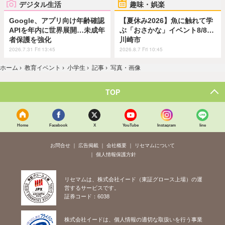
デジタル生活
趣味・娯楽
Google、アプリ向け年齢確認
【夏休み2026】魚に触れて学
APIを年内に世界展開…未成年
ぶ「おさかな」イベント8/8…
者保護を強化
川崎市
2026.7.31 Fri 13:45
2026.8.7 Fri 10:45
ホーム
›
教育イベント
›
小学生
›
記事
›
写真・画像
TOP
Home
Facebook
X
YouTube
Instagram
line
お問合せ
広告掲載
会社概要
リセマムについて
個人情報保護方針
リセマムは、株式会社イード（東証グロース上場）の運
営するサービスです。
証券コード：6038
株式会社イードは、個人情報の適切な取扱いを行う事業