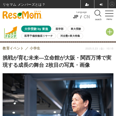
リセマム メンバーズ
Language
JP
/
CN
menu
search
大学受験 by 東進
医学部
東大受験
医専予備校徹底リサーチ
河合塾×東大特集
親子で考える大学選び
高校受験
中学受験
小学校受験
教育イベント
小学生
2025.5.23（金） 10:15
共通テスト
夏休み
8月開催学校説明会・相談会
8月開催イベント・WS
全国公立高校 過去問
人気記事
挑戦が育む未来—立命館が大阪・関西万博で実
自由研究教材（小学生向け）
自由研究教材（中学生向け）
ランキング
現する成長の舞台 2枚目の写真・画像