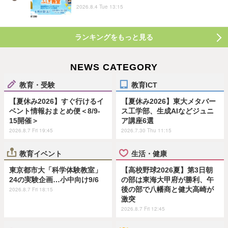
2026.8.4 Tue 13:15
ランキングをもっと見る
NEWS CATEGORY
教育・受験
教育ICT
【夏休み2026】すぐ行けるイ
【夏休み2026】東大メタバー
ベント情報おまとめ便＜8/9-
ス工学部、生成AIなどジュニ
15開催＞
ア講座6選
2026.8.7 Fri 19:45
2026.7.30 Thu 11:15
教育イベント
生活・健康
東京都市大「科学体験教室」
【高校野球2026夏】第3日朝
24の実験企画…小中向け9/6
の部は東海大甲府が勝利、午
後の部で八幡商と健大高崎が
2026.8.7 Fri 18:15
激突
2026.8.7 Fri 12:45