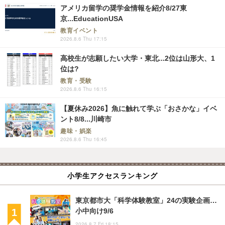
アメリカ留学の奨学金情報を紹介8/27東
京...EducationUSA
教育イベント
2026.8.6 Thu 17:15
高校生が志願したい大学・東北...2位は山形大、1
位は?
教育・受験
2026.8.6 Thu 16:15
【夏休み2026】魚に触れて学ぶ「おさかな」イベ
ント8/8...川崎市
趣味・娯楽
2026.8.6 Thu 16:45
小学生アクセスランキング
東京都市大「科学体験教室」24の実験企画…
小中向け9/6
2026.8.7 Fri 18:15