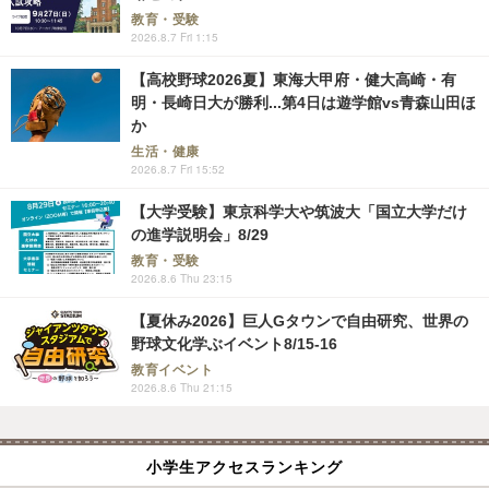
教育・受験
2026.8.7 Fri 1:15
【高校野球2026夏】東海大甲府・健大高崎・有
明・長崎日大が勝利...第4日は遊学館vs青森山田ほ
か
生活・健康
2026.8.7 Fri 15:52
【大学受験】東京科学大や筑波大「国立大学だけ
の進学説明会」8/29
教育・受験
2026.8.6 Thu 23:15
【夏休み2026】巨人Gタウンで自由研究、世界の
野球文化学ぶイベント8/15-16
教育イベント
2026.8.6 Thu 21:15
小学生アクセスランキング