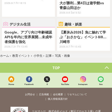
大が勝利…第4日は遊学館vs
2026.8.7 Fri 18:15
青森山田ほか
2026.8.8 Sat 9:52
デジタル生活
趣味・娯楽
Google、アプリ向け年齢確認
【夏休み2026】魚に触れて学
APIを年内に世界展開…未成年
ぶ「おさかな」イベント8/8…
者保護を強化
川崎市
2026.7.31 Fri 13:45
2026.8.7 Fri 10:45
ホーム
›
教育イベント
›
小学生
›
記事
›
写真・画像
TOP
Home
Facebook
X
YouTube
Instagram
line
お問合せ
広告掲載
会社概要
リセマムについて
個人情報保護方針
リセマムは、株式会社イード（東証グロース上場）の運