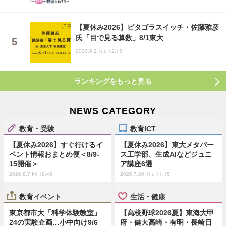
【夏休み2026】ピタゴラスイッチ・佐藤雅彦
氏「目で見る算数」8/1東大
2026.6.2 Tue 12:15
ランキングをもっと見る
NEWS CATEGORY
教育・受験
教育ICT
【夏休み2026】すぐ行けるイ
【夏休み2026】東大メタバー
ベント情報おまとめ便＜8/9-
ス工学部、生成AIなどジュニ
15開催＞
ア講座6選
2026.8.7 Fri 19:45
2026.7.30 Thu 11:15
教育イベント
生活・健康
東京都市大「科学体験教室」
【高校野球2026夏】東海大甲
24の実験企画…小中向け9/6
府・健大高崎・有明・長崎日