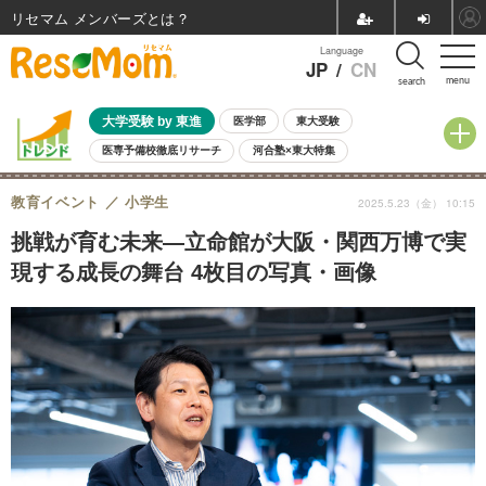
リセマム メンバーズ
Language
JP
/
CN
menu
search
大学受験 by 東進
医学部
東大受験
医専予備校徹底リサーチ
河合塾×東大特集
親子で考える大学選び
高校受験
中学受験
小学校受験
教育イベント
小学生
2025.5.23（金） 10:15
共通テスト
夏休み
8月開催学校説明会・相談会
8月開催イベント・WS
全国公立高校 過去問
人気記事
挑戦が育む未来—立命館が大阪・関西万博で実
自由研究教材（小学生向け）
自由研究教材（中学生向け）
ランキング
現する成長の舞台 4枚目の写真・画像