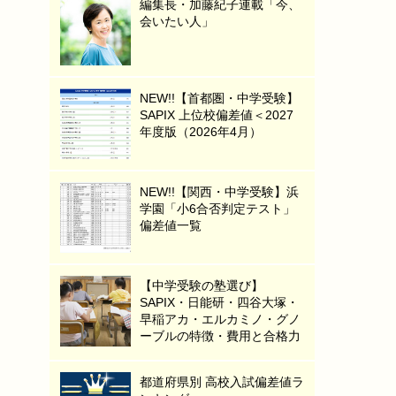
編集長・加藤紀子連載「今、
会いたい人」
NEW!!【首都圏・中学受験】
SAPIX 上位校偏差値＜2027
年度版（2026年4月）
NEW!!【関西・中学受験】浜
学園「小6合否判定テスト」
偏差値一覧
【中学受験の塾選び】
SAPIX・日能研・四谷大塚・
早稲アカ・エルカミノ・グノ
ーブルの特徴・費用と合格力
都道府県別 高校入試偏差値ラ