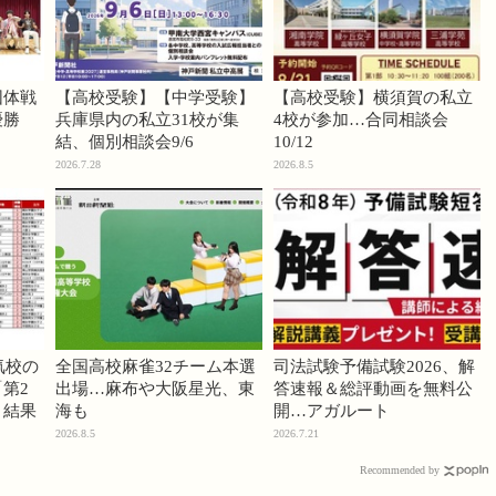
団体戦
【高校受験】【中学受験】
【高校受験】横須賀の私立
優勝
兵庫県内の私立31校が集
4校が参加…合同相談会
結、個別相談会9/6
10/12
2026.7.28
2026.8.5
気校の
全国高校麻雀32チーム本選
司法試験予備試験2026、解
第2
出場…麻布や大阪星光、東
答速報＆総評動画を無料公
」結果
海も
開…アガルート
2026.8.5
2026.7.21
Recommended by