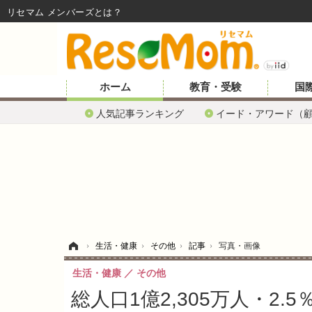
リセマム メンバーズ
ホーム
教育・受験
国
人気記事ランキング
イード・アワード（
ホーム
›
生活・健康
›
その他
›
記事
›
写真・画像
生活・健康
その他
総人口1億2,305万人・2