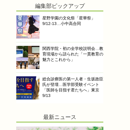
編集部ピックアップ
星野学園の文化祭「星華祭」
9/12-13…小中高合同
関西学院・初の全学校説明会…教
育現場から語られた「一貫教育の
魅力とこれから」
総合診療医の第一人者・生坂政臣
氏が登壇…医学部受験イベント
「医師を目指す君たちへ」東京
9/13
最新ニュース