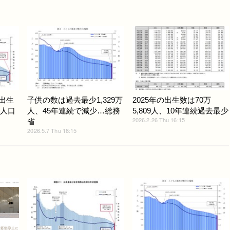
、出生
子供の数は過去最少1,329万
2025年の出生数は70万
…人口
人、45年連続で減少…総務
5,809人、10年連続過去最少
2026.2.26 Thu 16:15
省
2026.5.7 Thu 18:15