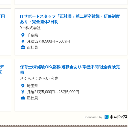
万円
ITサポートスタッフ「正社員」第二新卒歓迎・研修制度
あり・完全週休2日制
Yts株式会社
千葉県
月給32万9,500円～50万円
正社員
のデ
保育士/未経験OK/急募/退職金あり/学歴不問/社会保険完
区
備
さくらさくみらい 和光
埼玉県
月給21万5,000円～28万5,000円
正社員
Sponsored by