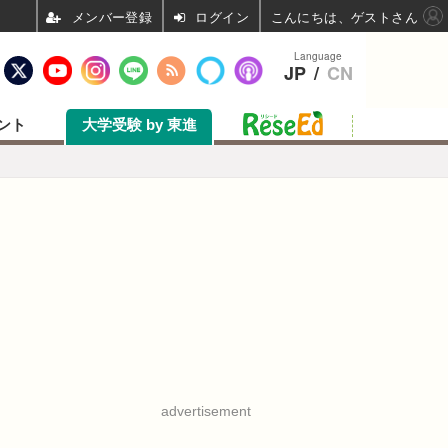
ログイン
こんにちは、ゲストさん
Language
JP
/
CN
ント
大学受験 by 東進
advertisement