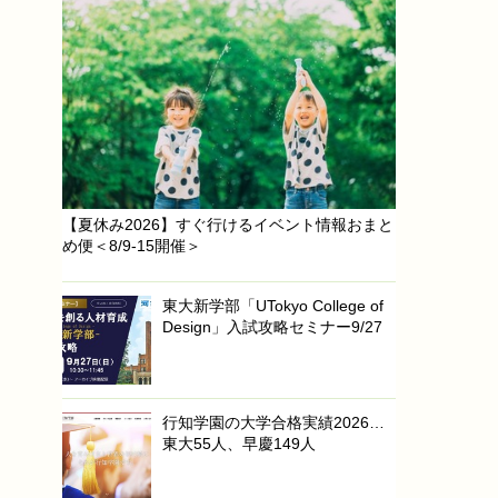
【夏休み2026】すぐ行けるイベント情報おまと
め便＜8/9-15開催＞
東大新学部「UTokyo College of
Design」入試攻略セミナー9/27
行知学園の大学合格実績2026…
東大55人、早慶149人