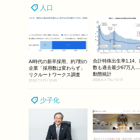
人口
合計特殊出生率1.14
AI時代の新卒採用、約7割の
数も過去最少67万人
企業「採用数は変わらず」
動態統計
リクルートワークス調査
2026.6.4 Thu 13:15
2026.7.3 Fri 12:45
少子化