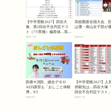
【中学受験2027】四谷大
高校囲碁全国大会、
塚、第2回合不合判定テス
は灘・南山女子部が
ト（7/5実施）偏差値…筑駒
74・桜蔭70＜PR＞
2026.7.10
2026.8.5
医療✕消防、縫合デモや
【中学受験2027】人
AED講習も「おしごと体験
併願先は…四谷大塚「
博」9/5
回合不合判定テスト
2026.8.6
2026.7.16