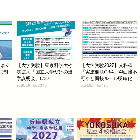
賀県立
【大学受験】東京科学大や
【大学受験2027】文科省
入試制
筑波大「国立大学だけの進
「実施要項Q&A」AI面接不
学説明会」8/29
可など面接ルール明確化
2026.8.6 Thu 23:15
2026.8.6 Thu 19:0