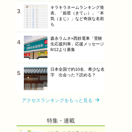
キラキラネームランキング発
表、「姫星（きてぃ）」「本
気（まじ）」など奇抜な名前
も
森永ラムネ×西鉄電車「受験
生応援列車」応援メッセージ
8/12より募集
日本全国で約10名、希少な名
字 出会った？読める？
アクセスランキングをもっと見る
特集・連載