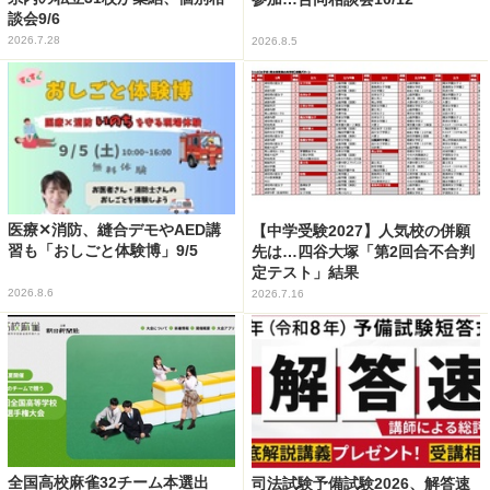
談会9/6
2026.7.28
2026.8.5
医療✕消防、縫合デモやAED講
【中学受験2027】人気校の併願
習も「おしごと体験博」9/5
先は…四谷大塚「第2回合不合判
定テスト」結果
2026.8.6
2026.7.16
全国高校麻雀32チーム本選出
司法試験予備試験2026、解答速