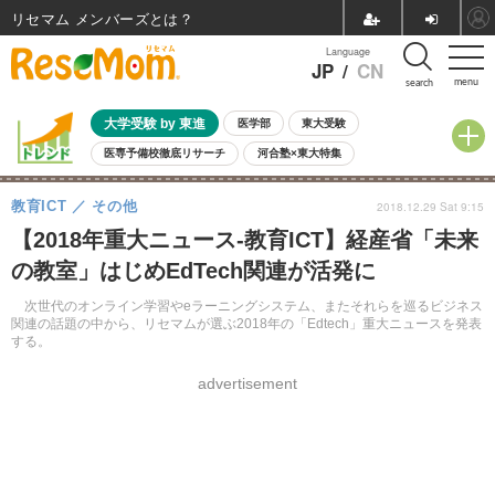
リセマム メンバーズ
Language
JP
/
CN
menu
search
大学受験 by 東進
医学部
東大受験
医専予備校徹底リサーチ
河合塾×東大特集
親子で考える大学選び
高校受験
中学受験
小学校受験
教育ICT
その他
2018.12.29 Sat 9:15
共通テスト
夏休み
8月開催学校説明会・相談会
【2018年重大ニュース-教育ICT】経産省「未来
8月開催イベント・WS
全国公立高校 過去問
人気記事
の教室」はじめEdTech関連が活発に
自由研究教材（小学生向け）
自由研究教材（中学生向け）
ランキング
次世代のオンライン学習やeラーニングシステム、またそれらを巡るビジネス
関連の話題の中から、リセマムが選ぶ2018年の「Edtech」重大ニュースを発表
する。
advertisement