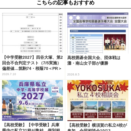
こちらの記事もおすすめ
【中学受験2027】四谷大塚、第2
高校囲碁全国大会、団体戦は
回合不合判定テスト（7/5実施）
灘・南山女子部が優勝
偏差値…筑駒74・桜蔭70＜PR＞
2026.7.10
2026.8.5
【高校受験】【中学受験】兵庫
【高校受験】横須賀の私立4校が
県内の私立31校が集結、個別相
参加…合同相談会10/12