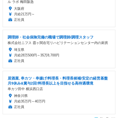
ル ラボ 梅田阪急
大阪府
月給21万円～
正社員
調理師・社会保険完備の職場で調理師/調理スタッフ
株式会社ニフス 霞ヶ関在宅リハビリテーションセンター内の厨房
埼玉県
月給28万500円～35万8,700円
正社員
居酒屋, 串カツ・串揚げ/料理長・料理長候補/安定の経営基盤
月9休み&賞与2回!料理長以上を目指せる高待遇環境
串カツ田中 横浜西口店
神奈川県
月給35万円～40万円
正社員