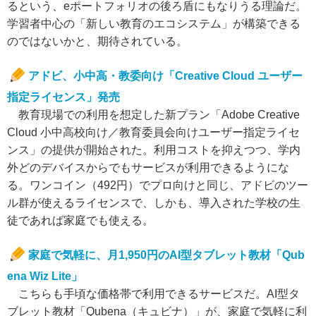
るという、eポートフォリオの後ろ盾にもなりうる理論だ。
学習者中心の「新しい教育のエコシステム」が構築できる
のではないかと、期待されている。
アドビ、小中高・教委向け「Creative Cloud ユーザー
指定ライセンス」発売
教育現場での利用を想定した新プラン「Adobe Creative
Cloud 小中高校向け／教育委員会向けユーザー指定ライセ
ンス」の提供が開始された。利用コストを抑えつつ、学内
外どのデバイスからでもサービスが利用できるようにな
る。ワンコイン（492円）でプロ向けと同じ、アドビのツー
ル群が使えるライセンスで、しかも、導入された学校の生
徒であれば家庭でも使える。
家庭で気軽に、月1,950円のAI型タブレット教材「Qub
ena Wiz Lite」
こちらも手頃な価格帯で利用できるサービスだ。AI型タ
ブレット教材「Qubena（キュビナ）」が、家庭で気軽に利