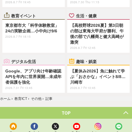
2026.8.7 Fri 19:45
2026.7.30 Thu 11:15
教育イベント
生活・健康
東京都市大「科学体験教室」
【高校野球2026夏】第3日朝
24の実験企画…小中向け9/6
の部は東海大甲府が勝利、午
後の部で八幡商と健大高崎が
2026.8.7 Fri 18:15
激突
2026.8.7 Fri 12:45
デジタル生活
趣味・娯楽
Google、アプリ向け年齢確認
【夏休み2026】魚に触れて学
APIを年内に世界展開…未成年
ぶ「おさかな」イベント8/8…
者保護を強化
川崎市
2026.7.31 Fri 13:45
2026.8.7 Fri 10:45
ホーム
›
教育ICT
›
その他
›
記事
TOP