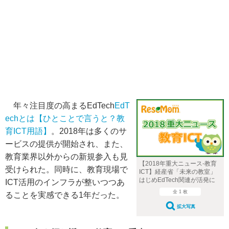
年々注目度の高まるEdTech
EdT
echとは【ひとことで言うと？教
育ICT用語】
。2018年は多くのサ
ービスの提供が開始され、また、
教育業界以外からの新規参入も見
【2018年重大ニュース-教育
受けられた。同時に、教育現場で
ICT】経産省「未来の教室」
はじめEdTech関連が活発に
ICT活用のインフラが整いつつあ
全 1 枚
ることを実感できる1年だった。
拡大写真