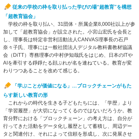
従来の学校の枠を取り払った学びの場“超教育”を構想
「超教育協会」
学校の枠を取り払い、31団体・所属企業8,000社以上が参
加して「超教育協会」が設立された。小宮山宏氏を会長と
し、理事長は特定非営利活動法人CANVAS理事長の石戸
奈々子氏、理事には一般社団法人デジタル教科書教材協議
会（DiTT）専務理事の中村伊知哉氏をはじめ、日本のITや
AIを牽引する錚錚たる顔ぶれが名を連ねている。教育が変
わりつつあることを改めて感じる。
「学ぶことが価値になる」…ブロックチェーンがもた
らす新しい教育の形
これからの時代を生きる子どもたちには、「学歴」より
「学習履歴」が大切になってくるのではないだろうか。教
育分野における「ブロックチェーン」の考え方は、自分が
行ってきた活動をデータ化し履歴として蓄積し、周辺デー
タと関連付け、それによって信頼を形成し、次に発展させ