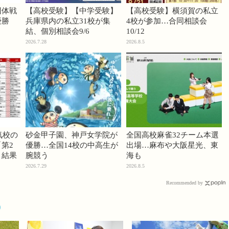
団体戦
【高校受験】【中学受験】
【高校受験】横須賀の私立
優勝
兵庫県内の私立31校が集
4校が参加…合同相談会
結、個別相談会9/6
10/12
2026.7.28
2026.8.5
気校の
砂金甲子園、神戸女学院が
全国高校麻雀32チーム本選
第2
優勝…全国14校の中高生が
出場…麻布や大阪星光、東
」結果
腕競う
海も
2026.7.29
2026.8.5
Recommended by
9