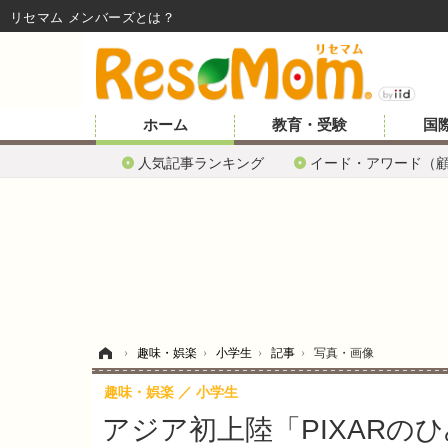
リセマム メンバーズ
ホーム
教育・受験
国
人気記事ランキング
イード・アワード（
ホーム
›
趣味・娯楽
›
小学生
›
記事
›
写真・画像
趣味・娯楽
小学生
アジア初上陸「PIXARのひ