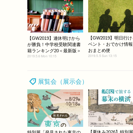
【GW2019】明日行
【GW2019】連休明けから
ベント・おでかけ情報…
が勝負！中学校受験関連書
おまとめ便
籍ランキング20＜最新版＞
2019.5.5 Sun 13:15
2019.5.6 Mon 10:15
展覧会（展示会）
【夏休み2026】特別
特別展「発見された東京の