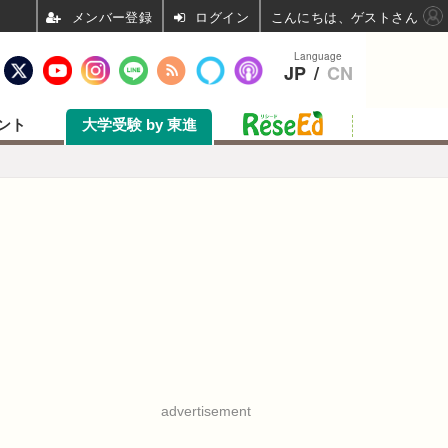
ログイン
こんにちは、ゲストさん
Language
JP
/
CN
ント
大学受験 by 東進
advertisement