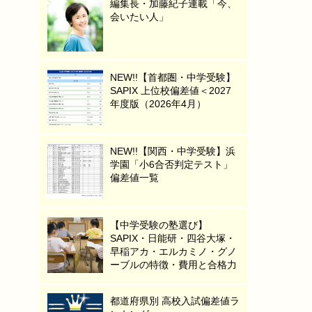
編集長・加藤紀子連載「今、
会いたい人」
NEW!!【首都圏・中学受験】
SAPIX 上位校偏差値＜2027
年度版（2026年4月）
NEW!!【関西・中学受験】浜
学園「小6合否判定テスト」
偏差値一覧
【中学受験の塾選び】
SAPIX・日能研・四谷大塚・
早稲アカ・エルカミノ・グノ
ーブルの特徴・費用と合格力
都道府県別 高校入試偏差値ラ