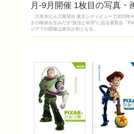
月-9月開催 1枚目の写真・
六本木ヒルズ展望台 東京シティビューで2019年4
オの映画を生みだす“技法と科学”に迫る展覧会「P
ジアでの開催は東京が初となる。