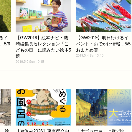
けるイ
【GW2019】絵本ナビ・磯
【GW2019】明日行けるイ
5/6
崎編集長セレクション「こ
ベント・おでかけ情報…5/5
どもの日」に読みたい絵本5
おまとめ便
2019.5.4 Sat 13:15
選
2019.5.5 Sun 10:15
展「絵
【夏休み2026】東京都立中
「大ゴッホ展」上野で開