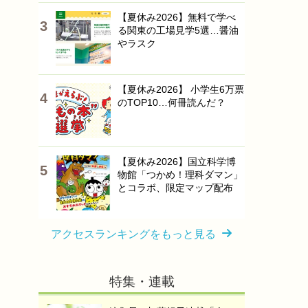
【夏休み2026】無料で学べ
る関東の工場見学5選…醤油
やラスク
【夏休み2026】 小学生6万票
のTOP10…何冊読んだ？
【夏休み2026】国立科学博
物館「つかめ！理科ダマン」
とコラボ、限定マップ配布
アクセスランキングをもっと見る
特集・連載