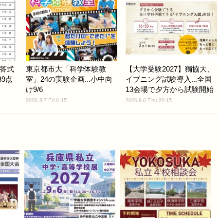
答式
東京都市大「科学体験教
【大学受験2027】獨協大、
39点
室」24の実験企画...小中向
イブニング試験導入...全国
け9/6
13会場で夕方から試験開始
2026.8.7 Fri 0:15
2026.8.6 Thu 20:15