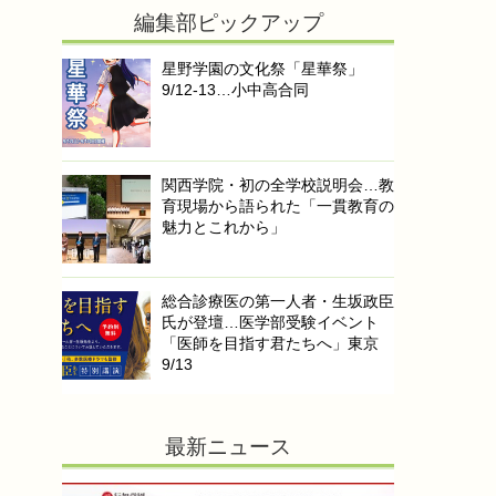
編集部ピックアップ
星野学園の文化祭「星華祭」
9/12-13…小中高合同
関西学院・初の全学校説明会…教
育現場から語られた「一貫教育の
魅力とこれから」
総合診療医の第一人者・生坂政臣
氏が登壇…医学部受験イベント
「医師を目指す君たちへ」東京
9/13
最新ニュース