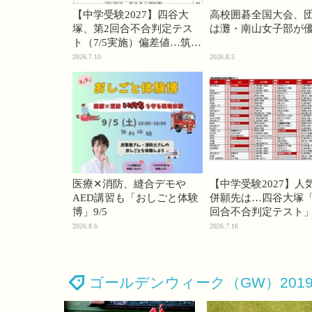
【中学受験2027】四谷大
高校囲碁全国大会、
塚、第2回合不合判定テス
は灘・南山女子部が
ト（7/5実施）偏差値…筑駒
74・桜蔭70＜PR＞
2026.7.10
2026.8.5
医療✕消防、縫合デモや
【中学受験2027】人
AED講習も「おしごと体験
併願先は…四谷大塚「
博」9/5
回合不合判定テスト
2026.8.6
2026.7.16
ゴールデンウィーク（GW）201