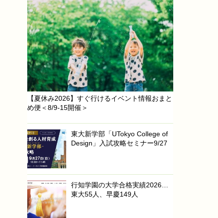
【夏休み2026】すぐ行けるイベント情報おまと
め便＜8/9-15開催＞
東大新学部「UTokyo College of
Design」入試攻略セミナー9/27
行知学園の大学合格実績2026…
東大55人、早慶149人