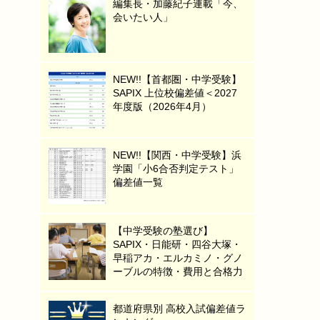
編集長・加藤紀子連載「今、
会いたい人」
NEW!!【首都圏・中学受験】
SAPIX 上位校偏差値＜2027
年度版（2026年4月）
NEW!!【関西・中学受験】浜
学園「小6合否判定テスト」
偏差値一覧
【中学受験の塾選び】
SAPIX・日能研・四谷大塚・
早稲アカ・エルカミノ・グノ
ーブルの特徴・費用と合格力
都道府県別 高校入試偏差値ラ