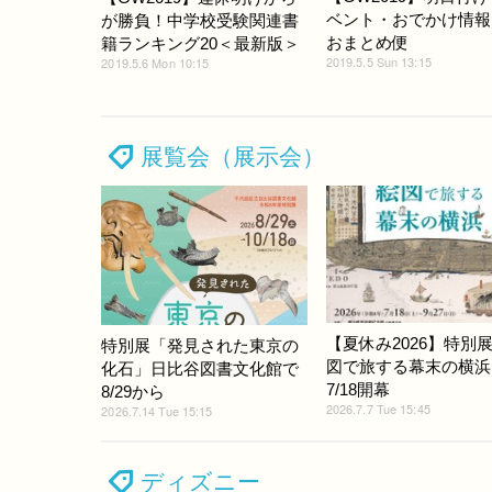
ベント・おでかけ情報…
が勝負！中学校受験関連書
おまとめ便
籍ランキング20＜最新版＞
2019.5.5 Sun 13:15
2019.5.6 Mon 10:15
展覧会（展示会）
【夏休み2026】特別
特別展「発見された東京の
図で旅する幕末の横浜
化石」日比谷図書文化館で
7/18開幕
8/29から
2026.7.7 Tue 15:45
2026.7.14 Tue 15:15
ディズニー