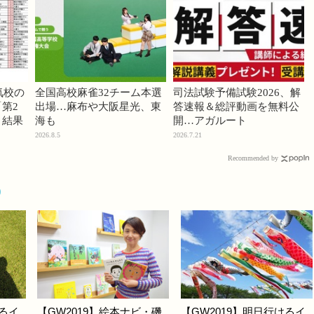
気校の
全国高校麻雀32チーム本選
司法試験予備試験2026、解
第2
出場…麻布や大阪星光、東
答速報＆総評動画を無料公
」結果
海も
開…アガルート
2026.8.5
2026.7.21
Recommended by
9
けるイ
【GW2019】絵本ナビ・磯
【GW2019】明日行けるイ