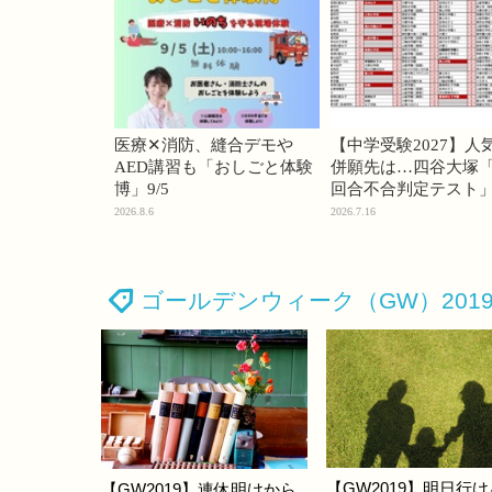
医療✕消防、縫合デモや
【中学受験2027】人
AED講習も「おしごと体験
併願先は…四谷大塚「
博」9/5
回合不合判定テスト
2026.8.6
2026.7.16
ゴールデンウィーク（GW）201
【GW2019】明日行
【GW2019】連休明けから