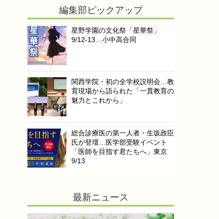
編集部ピックアップ
星野学園の文化祭「星華祭」
9/12-13…小中高合同
関西学院・初の全学校説明会…教
育現場から語られた「一貫教育の
魅力とこれから」
総合診療医の第一人者・生坂政臣
氏が登壇…医学部受験イベント
「医師を目指す君たちへ」東京
9/13
最新ニュース