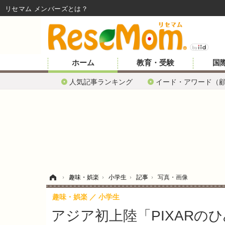
リセマム メンバーズ
ホーム
教育・受験
国
人気記事ランキング
イード・アワード（
ホーム
›
趣味・娯楽
›
小学生
›
記事
›
写真・画像
趣味・娯楽
小学生
アジア初上陸「PIXARのひ