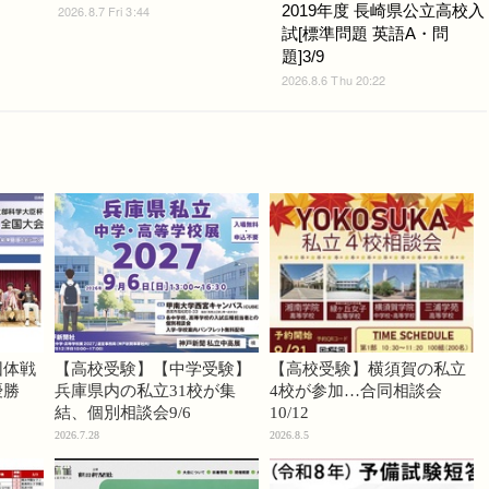
2019年度 長崎県公立高校入
2026.8.7 Fri 3:44
試[標準問題 英語A・問
題]3/9
2026.8.6 Thu 20:22
団体戦
【高校受験】【中学受験】
【高校受験】横須賀の私立
優勝
兵庫県内の私立31校が集
4校が参加…合同相談会
結、個別相談会9/6
10/12
2026.7.28
2026.8.5