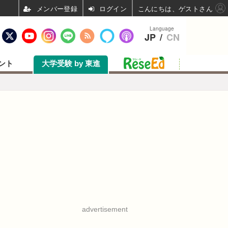
ログイン
こんにちは、ゲストさん
Language
JP
/
CN
ント
大学受験 by 東進
advertisement