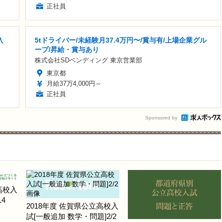
正社員
入
5tドライバー/未経験月37.4万円〜/賞与有/上場企業グル
ープ/昇給・賞与あり
株式会社SDベンディング 東京営業部
東京都
月給37万4,000円～
正社員
Sponsored by
高校入
4
2018年度 佐賀県公立高校入
試[一般追加 数学・問題]2/2