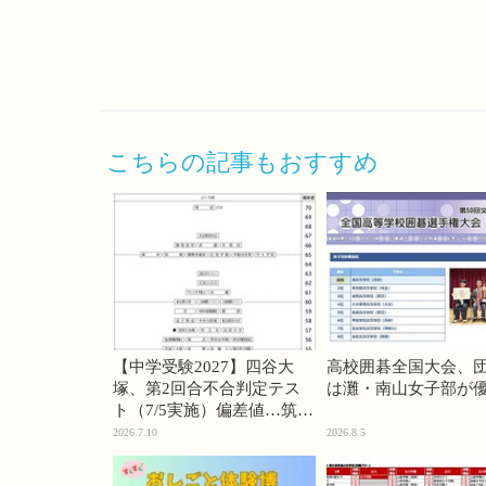
こちらの記事もおすすめ
【中学受験2027】四谷大
高校囲碁全国大会、
塚、第2回合不合判定テス
は灘・南山女子部が
ト（7/5実施）偏差値…筑駒
74・桜蔭70＜PR＞
2026.7.10
2026.8.5