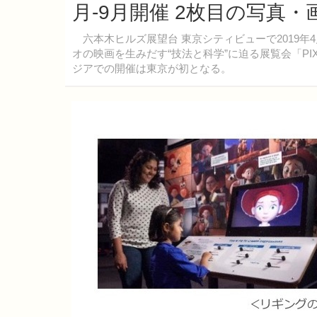
月-9月開催 2枚目の写真・
六本木ヒルズ展望台 東京シティビューで2019年4
オの映画を生みだす“技法と科学”に迫る展覧会「P
ジアでの開催は東京が初となる。