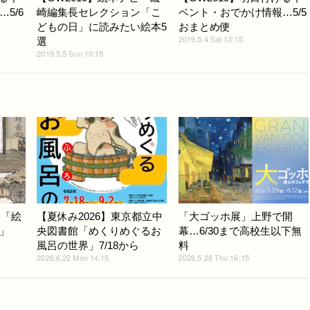
5/6
崎編集長セレクション「こ
ベント・おでかけ情報…5/5
どもの日」に読みたい絵本5
おまとめ便
2019.5.4 Sat 13:15
選
2019.5.5 Sun 10:15
展「絵
【夏休み2026】東京都立中
「大ゴッホ展」上野で開
」
央図書館「めくりめぐるお
幕…6/30まで高校生以下無
風呂の世界」7/18から
料
2026.6.22 Mon 14:15
2026.5.28 Thu 16:15