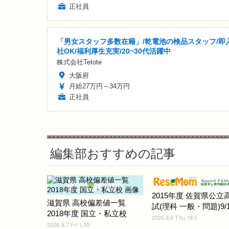
正社員
「男女スタッフ多数在籍」/乾電池の検品スタッフ/即
社OK/福利厚生充実/20~30代活躍中
株式会社Tetote
大阪府
月給27万円～34万円
正社員
編集部おすすめの記事
2015年度 佐賀県公立
滋賀県 高校偏差値一覧
試(理科 一般・問題)9/1
2018年度 国立・私立校
2026.8.6 Thu 18:0
2026.8.7 Fri 1:55