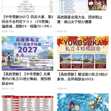
【中学受験2027】四谷大塚、第2
高校囲碁全国大会、団体戦は
回合不合判定テスト（7/5実施）
灘・南山女子部が優勝
偏差値…筑駒74・桜蔭70＜PR＞
2026.7.10
2026.8.5
【高校受験】【中学受験】兵庫
【高校受験】横須賀の私立4校が
県内の私立31校が集結、個別相
参加…合同相談会10/12
談会9/6
2026.7.28
2026.8.5