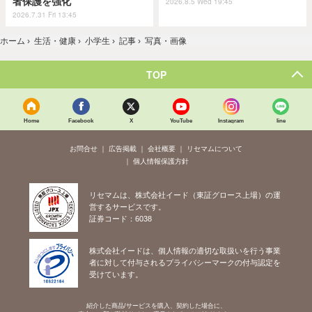
者保護を強化
2026.8.5 Wed 19:45
2026.7.31 Fri 13:45
ホーム
›
生活・健康
›
小学生
›
記事
›
写真・画像
TOP
Home
Facebook
X
YouTube
Instagram
line
お問合せ
広告掲載
会社概要
リセマムについて
個人情報保護方針
リセマムは、株式会社イード（東証グロース上場）の運
営するサービスです。
証券コード：6038
株式会社イードは、個人情報の適切な取扱いを行う事業
者に対して付与されるプライバシーマークの付与認定を
受けています。
紹介した商品/サービスを購入、契約した場合に、