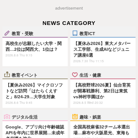
advertisement
NEWS CATEGORY
教育・受験
教育ICT
高校生が志願したい大学・関
【夏休み2026】東大メタバー
西…2位は関西大、1位は？
ス工学部、生成AIなどジュニ
ア講座6選
2026.8.6 Thu 9:15
2026.7.30 Thu 11:15
教育イベント
生活・健康
【夏休み2026】マイクロソフ
【高校野球2026夏】仙台育英
トなど訪問「はたらくえす
が開幕戦勝利、第2日は東筑
と」8/24-29…大学生対象
vs神村学園ほか
2026.8.6 Thu 9:45
2026.8.5 Wed 20:32
デジタル生活
趣味・娯楽
Google、アプリ向け年齢確認
全国高校麻雀32チーム本選出
APIを年内に世界展開…未成年
場…麻布や大阪星光、東海も