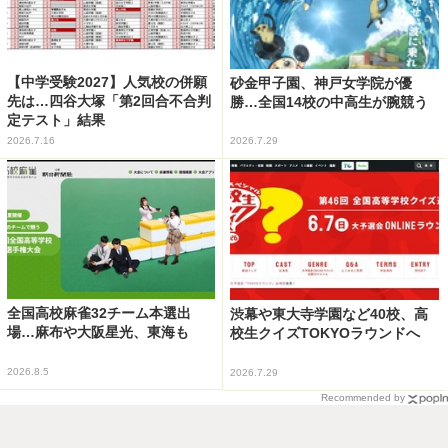
【中学受験2027】人気校の併願
砂金甲子園、神戸女学院が優
先は…四谷大塚「第2回合不合判
勝…全国14校の中高生が腕競う
定テスト」結果
2026.7.16
2026.7.29
全国高校麻雀32チーム本選出
渋幕や東大寺学園など40校、高
場…麻布や大阪星光、東海も
校生クイズTOKYOラウンドへ
2026.8.5
2026.7.29
Recommended by