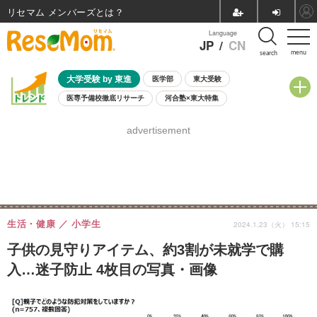
リセマム メンバーズ
Language
JP
/
CN
menu
search
大学受験 by 東進
医学部
東大受験
医専予備校徹底リサーチ
河合塾×東大特集
親子で考える大学選び
高校受験
中学受験
小学校受験
advertisement
共通テスト
夏休み
8月開催学校説明会・相談会
8月開催イベント・WS
全国公立高校 過去問
人気記事
自由研究教材（小学生向け）
自由研究教材（中学生向け）
ランキング
生活・健康
小学生
2024.1.23（火） 15:15
子供の見守りアイテム、約3割が未就学で購
入…迷子防止 4枚目の写真・画像