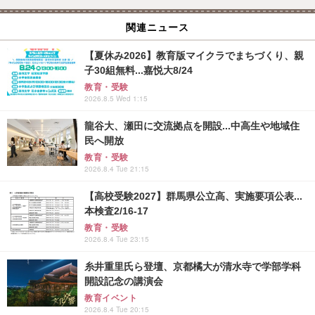
関連ニュース
【夏休み2026】教育版マイクラでまちづくり、親
子30組無料...嘉悦大8/24
教育・受験
2026.8.5 Wed 1:15
龍谷大、瀬田に交流拠点を開設...中高生や地域住
民へ開放
教育・受験
2026.8.4 Tue 21:15
【高校受験2027】群馬県公立高、実施要項公表...
本検査2/16-17
教育・受験
2026.8.4 Tue 23:15
糸井重里氏ら登壇、京都橘大が清水寺で学部学科
開設記念の講演会
教育イベント
2026.8.4 Tue 20:15