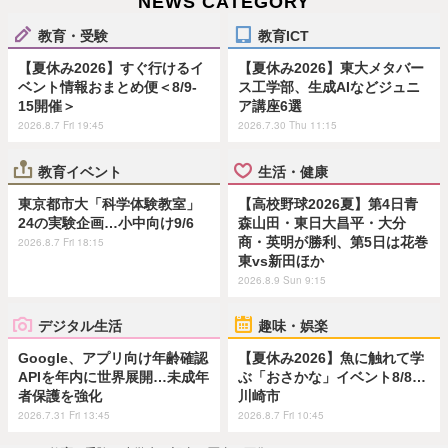
NEWS CATEGORY
教育・受験
教育ICT
【夏休み2026】すぐ行けるイ
【夏休み2026】東大メタバー
ベント情報おまとめ便＜8/9-
ス工学部、生成AIなどジュニ
15開催＞
ア講座6選
2026.8.7 Fri 19:45
2026.7.30 Thu 11:15
教育イベント
生活・健康
東京都市大「科学体験教室」
【高校野球2026夏】第4日青
24の実験企画…小中向け9/6
森山田・東日大昌平・大分
商・英明が勝利、第5日は花巻
2026.8.7 Fri 18:15
東vs新田ほか
2026.8.9 Sun 9:15
デジタル生活
趣味・娯楽
Google、アプリ向け年齢確認
【夏休み2026】魚に触れて学
APIを年内に世界展開…未成年
ぶ「おさかな」イベント8/8…
者保護を強化
川崎市
2026.7.31 Fri 13:45
2026.8.7 Fri 10:45