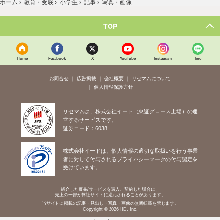
ホーム
›
教育・受験
›
小学生
›
記事
›
写真・画像
TOP
Home
Facebook
X
YouTube
Instagram
line
お問合せ
広告掲載
会社概要
リセマムについて
個人情報保護方針
リセマムは、株式会社イード（東証グロース上場）の運
営するサービスです。
証券コード：6038
株式会社イードは、個人情報の適切な取扱いを行う事業
者に対して付与されるプライバシーマークの付与認定を
受けています。
紹介した商品/サービスを購入、契約した場合に、
売上の一部が弊社サイトに還元されることがあります。
当サイトに掲載の記事・見出し・写真・画像の無断転載を禁じます。
Copyright © 2026 IID, Inc.