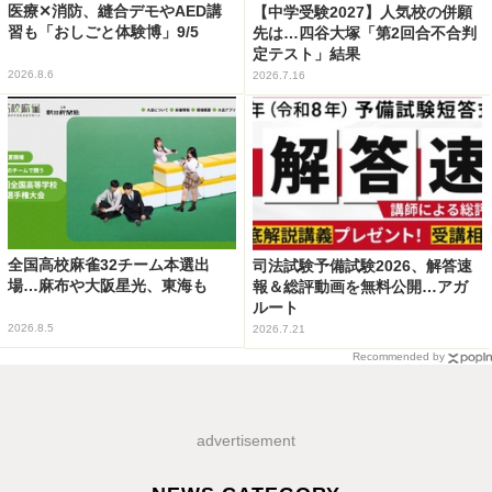
医療✕消防、縫合デモやAED講
【中学受験2027】人気校の併願
習も「おしごと体験博」9/5
先は…四谷大塚「第2回合不合判
定テスト」結果
2026.8.6
2026.7.16
全国高校麻雀32チーム本選出
司法試験予備試験2026、解答速
場…麻布や大阪星光、東海も
報＆総評動画を無料公開…アガ
ルート
2026.8.5
2026.7.21
Recommended by
advertisement