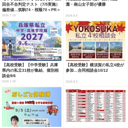
回合不合判定テスト（7/5実施）
灘・南山女子部が優勝
偏差値…筑駒74・桜蔭70＜PR＞
2026.7.10
2026.8.5
【高校受験】【中学受験】兵庫
【高校受験】横須賀の私立4校が
県内の私立31校が集結、個別相
参加…合同相談会10/12
談会9/6
2026.7.28
2026.8.5