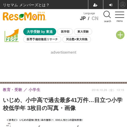
リセマム メンバーズ
Language
JP
/
CN
menu
search
大学受験 by 東進
医学部
東大受験
医専予備校徹底リサーチ
河合塾×東大特集
親子で考える大学選び
高校受験
中学受験
小学校受験
advertisement
共通テスト
夏休み
8月開催学校説明会・相談会
8月開催イベント・WS
全国公立高校 過去問
人気記事
自由研究教材（小学生向け）
自由研究教材（中学生向け）
ランキング
教育・受験
小学生
2018.10.26（金） 13:15
いじめ、小中高で過去最多41万件…目立つ小学
校低学年 3枚目の写真・画像