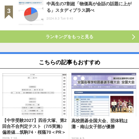
中高生の7割超「物価高が会話の話題に上が
る」スタディプラス調べ
2024.9.3 Tue 9:45
ランキングをもっと見る
こちらの記事もおすすめ
【中学受験2027】四谷大塚、第2
高校囲碁全国大会、団体戦は
回合不合判定テスト（7/5実施）
灘・南山女子部が優勝
偏差値…筑駒74・桜蔭70＜PR＞
2026.7.10
2026.8.5