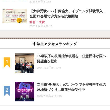
2026.8.6 Thu 0:15
【大学受験2027】獨協大、イブニング試験導入...
全国13会場で夕方から試験開始
教育・受験
2026.8.6 Thu 20:15
中学生アクセスランキング
15歳以下の扶養控除復活を…任意団体が国へ
要望書を提出
2024.12.3 Tue 19:45
立川市×明星大、eスポーツで不登校中学生の
居場所づくり…事前登録受付中
2026.7.13 Mon 11:15