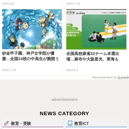
2026.8.6
2026.7.16
砂金甲子園、神戸女学院が優
全国高校麻雀32チーム本選出
勝…全国14校の中高生が腕競う
場…麻布や大阪星光、東海も
2026.7.29
2026.8.5
Recommended by
advertisement
NEWS CATEGORY
教育・受験
教育ICT