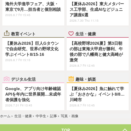
海外大学進学フェア、大阪・
【夏休み2026】東大メタバー
東京で9月…担当者と個別相談
ス工学部、生成AIなどジュニ
ア講座6選
2026.8.7 Fri 15:45
2026.7.30 Thu 11:15
教育イベント
生活・健康
【夏休み2026】巨人Gタウン
【高校野球2026夏】第3日朝
で自由研究、世界の野球文化
の部は東海大甲府が勝利、午
学ぶイベント8/15-16
後の部で八幡商と健大高崎が
激突
2026.8.7 Fri 15:15
2026.8.7 Fri 12:45
デジタル生活
趣味・娯楽
Google、アプリ向け年齢確認
【夏休み2026】魚に触れて学
APIを年内に世界展開…未成年
ぶ「おさかな」イベント8/8…
者保護を強化
川崎市
2026.7.31 Fri 13:45
2026.8.7 Fri 10:45
ホーム
›
生活・健康
›
中学生
›
記事
›
写真・画像
TOP