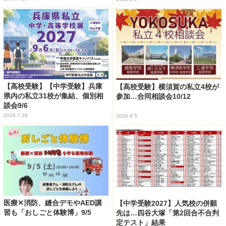
【高校受験】【中学受験】兵庫
【高校受験】横須賀の私立4校が
県内の私立31校が集結、個別相
参加…合同相談会10/12
談会9/6
2026.7.28
2026.8.5
医療✕消防、縫合デモやAED講
【中学受験2027】人気校の併願
習も「おしごと体験博」9/5
先は…四谷大塚「第2回合不合判
定テスト」結果