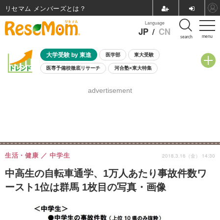
リセマム メンバーズ
Language
JP
/
CN
menu
search
大学受験 by 東進
医学部
東大受験
医専予備校徹底リサーチ
河合塾×東大特集
親子で考える大学選び
高校受験
中学受験
小学校受験
advertisement
共通テスト
夏休み
8月開催学校説明会・相談会
8月開催イベント・WS
全国公立高校 過去問
人気記事
自由研究教材（小学生向け）
自由研究教材（中学生向け）
ランキング
生活・健康
中学生
2018.3.16（金） 14:30
中高生の自転車通学、1万人あたり事故件数ワ
ースト1位は群馬 1枚目の写真・画像