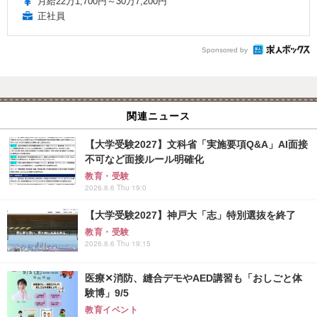
月給22万1,700円～30万7,200円
正社員
Sponsored by
関連ニュース
【大学受験2027】文科省「実施要項Q&A」AI面接
不可など面接ルール明確化
教育・受験
2026.8.6 Thu 19:0
【大学受験2027】神戸大「志」特別選抜を終了
教育・受験
2026.8.6 Thu 19:15
医療✕消防、縫合デモやAED講習も「おしごと体
験博」9/5
教育イベント