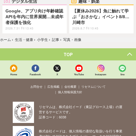
デジタル生活
趣味・娯楽
Google、アプリ向け年齢確認
【夏休み2026】魚に触れて学
APIを年内に世界展開…未成年
ぶ「おさかな」イベント8/8…
者保護を強化
川崎市
2026.7.31 Fri 13:45
2026.8.7 Fri 10:45
ホーム
›
生活・健康
›
小学生
›
記事
›
写真・画像
TOP
Home
Facebook
X
YouTube
Instagram
line
お問合せ
広告掲載
会社概要
リセマムについて
個人情報保護方針
リセマムは、株式会社イード（東証グロース上場）の運
営するサービスです。
証券コード：6038
株式会社イードは、個人情報の適切な取扱いを行う事業