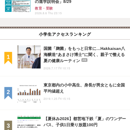
の進学説明会」8/29
教育・受験
2026.8.6 Thu 23:15
小学生アクセスランキング
国菌「麹菌」をもっと日常に…Hakkaisan八
海醸造“あまさけ博士”に聞く、親子で整える
夏の健康ルーティン
PR
2026.7.17 Fri 10:15
東京都内の小中高生、身長が男女ともに全国
平均値超え
2019.1.25 Fri 15:15
【夏休み2026】都営地下鉄「夏」のワンデー
パス、子供1日乗り放題100円