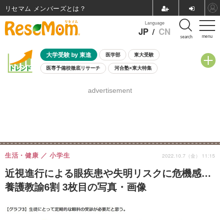
リセマム メンバーズ
Language
JP
/
CN
menu
search
大学受験 by 東進
医学部
東大受験
医専予備校徹底リサーチ
河合塾×東大特集
親子で考える大学選び
高校受験
中学受験
小学校受験
advertisement
共通テスト
夏休み
8月開催学校説明会・相談会
8月開催イベント・WS
全国公立高校 過去問
人気記事
自由研究教材（小学生向け）
自由研究教材（中学生向け）
ランキング
生活・健康
小学生
2022.10.7（金） 11:15
近視進行による眼疾患や失明リスクに危機感…
養護教諭6割 3枚目の写真・画像