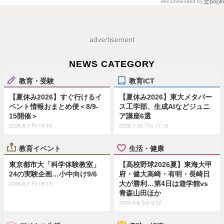
Recommended by
advertisement
NEWS CATEGORY
教育・受験
教育ICT
【夏休み2026】すぐ行けるイ
【夏休み2026】東大メタバー
ベント情報おまとめ便＜8/9-
ス工学部、生成AIなどジュニ
15開催＞
ア講座6選
2026.8.7 Fri 19:45
2026.7.30 Thu 11:15
教育イベント
生活・健康
東京都市大「科学体験教室」
【高校野球2026夏】東海大甲
24の実験企画…小中向け9/6
府・健大高崎・有明・長崎日
大が勝利…第4日は遊学館vs
2026.8.7 Fri 18:15
青森山田ほか
2026.8.8 Sat 9:52