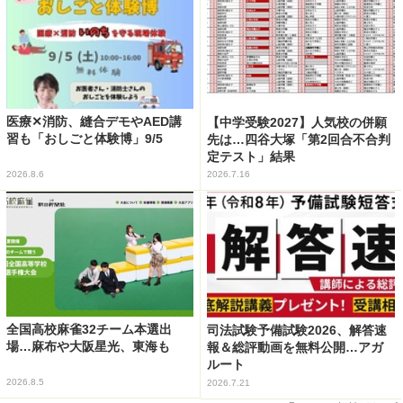
医療✕消防、縫合デモやAED講
【中学受験2027】人気校の併願
習も「おしごと体験博」9/5
先は…四谷大塚「第2回合不合判
定テスト」結果
2026.8.6
2026.7.16
全国高校麻雀32チーム本選出
司法試験予備試験2026、解答速
場…麻布や大阪星光、東海も
報＆総評動画を無料公開…アガ
ルート
2026.8.5
2026.7.21