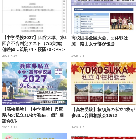
【中学受験2027】四谷大塚、第2
高校囲碁全国大会、団体戦は
回合不合判定テスト（7/5実施）
灘・南山女子部が優勝
偏差値…筑駒74・桜蔭70＜PR＞
2026.7.10
2026.8.5
【高校受験】【中学受験】兵庫
【高校受験】横須賀の私立4校が
県内の私立31校が集結、個別相
参加…合同相談会10/12
談会9/6
2026.7.28
2026.8.5